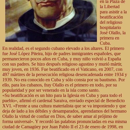
en la Plaza de
la Libertad
para asistir a la
beatificación
del religioso
hospitalario
José Olallo, la
primera en
Cuba.
En realidad, es el segundo cubano elevado a los altares. El primero
fue José López Piteira, hijo de padres inmigrantes españoles, que
permanecieron pocos años en Cuba, y muy niño volvió a España
con sus padres. Se hizo después religioso agustino y murió mártir,
muy joven, en 1936. Fue beatificado en el Vaticano, en 2007, con
497 mártires de la persecución religiosa desencadenada entre 1934 y
1939. No era conocido en Cuba y sólo consta por su bautismo. Por
ello, para los cubanos, fray Olallo es el primero en todo, por su
popularidad y por ser venerado en la isla como santo.
«Su beatificación es un hito para la Iglesia en Cuba y para todo el
pueblo», afirmó el cardenal Saraiva, enviado especial de Benedicto
XVI. «Frente a una cultura materialista que se va imponiendo y que
deja de lado a los débiles y desamparados, aprendamos del hermano
Olallo la virtud de confiar en Dios, de saber amar al prójimo de
forma universal». Y recordó las palabras pronunciadas en esa misma
ciudad de Camagüey por Juan Pablo II el 23 de enero de 1998, en