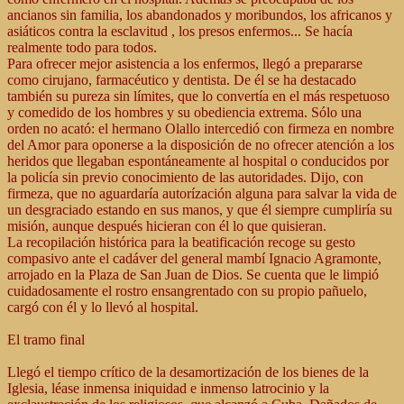
ancianos sin familia, los abandonados y moribundos, los africanos y
asiáticos contra la esclavitud , los presos enfermos... Se hacía
realmente todo para todos.
Para ofrecer mejor asistencia a los enfermos, llegó a prepararse
como cirujano, farmacéutico y dentista. De él se ha destacado
también su pureza sin límites, que lo convertía en el más respetuoso
y comedido de los hombres y su obediencia extrema. Sólo una
orden no acató: el hermano Olallo intercedió con firmeza en nombre
del Amor para oponerse a la disposición de no ofrecer atención a los
heridos que llegaban espontáneamente al hospital o conducidos por
la policía sin previo conocimiento de las autoridades. Dijo, con
firmeza, que no aguardaría autorízación alguna para salvar la vida de
un desgraciado estando en sus manos, y que él siempre cumpliría su
misión, aunque después hicieran con él lo que quisieran.
La recopilación histórica para la beatificación recoge su gesto
compasivo ante el cadáver del general mambí Ignacio Agramonte,
arrojado en la Plaza de San Juan de Dios. Se cuenta que le limpió
cuidadosamente el rostro ensangrentado con su propio pañuelo,
cargó con él y lo llevó al hospital.
El tramo final
Llegó el tiempo crítico de la desamortización de los bienes de la
Iglesia, léase inmensa iniquidad e inmenso latrocinio y la