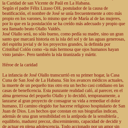
la Caridad de san Vicente de Paúl en La Habana.
Según el padre Félix Lizaso OH, postulador de la causa de
beatificación, el nombre de José se unía frecuentemente a otro más
propio en los varones, lo mismo que el de María al de las mujeres,
por lo que en la postulación se ha creído más adecuado y propio que
sea llamado beato Olallo Valdés.
José Olallo será, no sólo bueno, como pedía su madre, sino un gran
santo que marcará historia en la isla del sol y de las aguas generosas,
del espirítu jovial y de los proyectos grandes, la definida por
Cristóbal Colón como «la más hermosa que ojos humanos hayan
visto jamás». Pero también la isla tiranizada y mártir.
Héroe de la caridad
La infancia de José Olallo transcurrió en su primer hogar, la Casa
Cuna de San José de La Habana. Sin los avances médicos actuales,
la muerte de un pequeño tras otro era un hecho casi cotidiano en las
casas de beneficencia. Esta punzante realidad caló, al parecer, en el
alma generosa del pequeño Olallo y lo decidió, tempranamente, a
lanzarse al gran proyecto de consagrar su vida a remediar el dolor
humano, El camino elegido fue hacerse religioso hospitalario de San
Juan de Dios. Los hechos que constan en sus biografías indican,
además de una gran sensibilidad en la antípoda de la sensiblería ,
equilibrio, madurez precoz, discernimiento, capacidad de decidir y
de actuar en plena adolescencia. Todo accionado por un amor sin