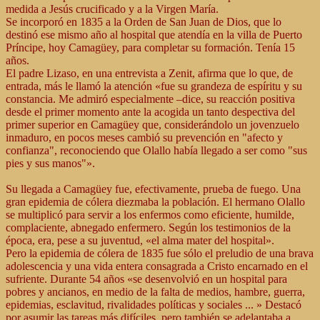
medida a Jesús crucificado y a la Virgen María.
Se incorporó en 1835 a la Orden de San Juan de Dios, que lo
destinó ese mismo año al hospital que atendía en la villa de Puerto
Príncipe, hoy Camagüey, para completar su formación. Tenía 15
años.
El padre Lizaso, en una entrevista a Zenit, afirma que lo que, de
entrada, más le llamó la atención «fue su grandeza de espíritu y su
constancia. Me admiró especialmente –dice, su reacción positiva
desde el primer momento ante la acogida un tanto despectiva del
primer superior en Camagüey que, considerándolo un jovenzuelo
inmaduro, en pocos meses cambió su prevención en "afecto y
confianza", reconociendo que Olallo había llegado a ser como "sus
pies y sus manos"».
Su llegada a Camagüey fue, efectivamente, prueba de fuego. Una
gran epidemia de cólera diezmaba la población. El hermano Olallo
se multiplicó para servir a los enfermos como eficiente, humilde,
complaciente, abnegado enfermero. Según los testimonios de la
época, era, pese a su juventud, «el alma mater del hospital».
Pero la epidemia de cólera de 1835 fue sólo el preludio de una brava
adolescencia y una vida entera consagrada a Cristo encarnado en el
sufriente. Durante 54 años «se desenvolvió en un hospital para
pobres y ancianos, en medio de la falta de medios, hambre, guerra,
epidemias, esclavitud, rivalidades políticas y sociales ... » Destacó
por asumir las tareas más difíciles, pero también se adelantaba a