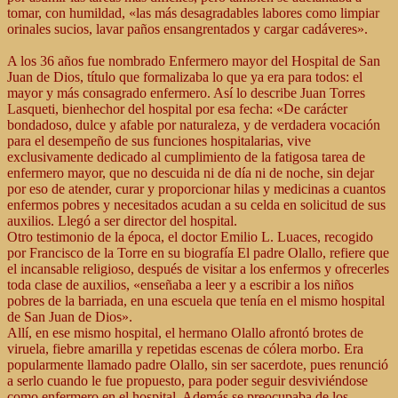
tomar, con humildad, «las más desagradables labores como limpiar
orinales sucios, lavar paños ensangrentados y cargar cadáveres».
A los 36 años fue nombrado Enfermero mayor del Hospital de San
Juan de Dios, título que formalizaba lo que ya era para todos: el
mayor y más consagrado enfermero. Así lo describe Juan Torres
Lasqueti, bienhechor del hospital por esa fecha: «De carácter
bondadoso, dulce y afable por naturaleza, y de verdadera vocación
para el desempeño de sus funciones hospitalarias, vive
exclusivamente dedicado al cumplimiento de la fatigosa tarea de
enfermero mayor, que no descuida ni de día ni de noche, sin dejar
por eso de atender, curar y proporcionar hilas y medicinas a cuantos
enfermos pobres y necesitados acudan a su celda en solicitud de sus
auxilios. Llegó a ser director del hospital.
Otro testimonio de la época, el doctor Emilio L. Luaces, recogido
por Francisco de la Torre en su biografía El padre Olallo, refiere que
el incansable religioso, después de visitar a los enfermos y ofrecerles
toda clase de auxilios, «enseñaba a leer y a escribir a los niños
pobres de la barriada, en una escuela que tenía en el mismo hospital
de San Juan de Dios».
Allí, en ese mismo hospital, el hermano Olallo afrontó brotes de
viruela, fiebre amarilla y repetidas escenas de cólera morbo. Era
popularmente llamado padre Olallo, sin ser sacerdote, pues renunció
a serlo cuando le fue propuesto, para poder seguir desviviéndose
como enfermero en el hospital. Además se preocupaba de los