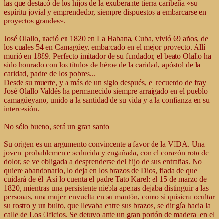
las que destacó de los hijos de la exuberante tierra caribeña «su
espíritu jovial y emprendedor, siempre dispuestos a embarcarse en
proyectos grandes».
José Olallo, nació en 1820 en La Habana, Cuba, vivió 69 años, de
los cuales 54 en Camagüey, embarcado en el mejor proyecto. Allí
murió en 1889. Perfecto imitador de su fundador, el beato Olallo ha
sido honrado con los títulos de héroe de la caridad, apóstol de la
caridad, padre de los pobres...
Desde su muerte, y a más de un siglo después, el recuerdo de fray
José Olallo Valdés ha permanecido siempre arraigado en el pueblo
camagüeyano, unido a la santidad de su vida y a la confianza en su
intercesión.
No sólo bueno, será un gran santo
Su origen es un argumento convincente a favor de la VIDA. Una
joven, probablemente seducida y engañada, con el corazón roto de
dolor, se ve obligada a desprenderse del hijo de sus entrañas. No
quiere abandonarlo, lo deja en los brazos de Dios, fiada de que
cuidará de él. Así lo cuenta el padre Tato Karel: el 15 de marzo de
1820, mientras una persistente niebla apenas dejaba distinguir a las
personas, una mujer, envuelta en su mantón, como si quisiera ocultar
su rostro y un bulto, que llevaba entre sus brazos, se dirigía hacia la
calle de Los Oficios. Se detuvo ante un gran portón de madera, en el