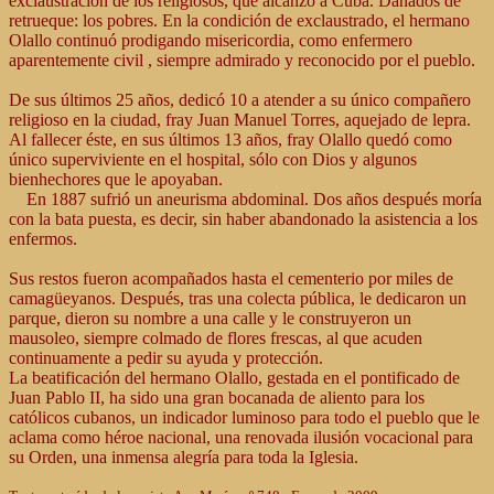
exclaustración de los religiosos, que alcanzó a Cuba. Dañados de
retrueque: los pobres. En la condición de exclaustrado, el hermano
Olallo continuó prodigando misericordia, como enfermero
aparentemente civil , siempre admirado y reconocido por el pueblo.
De sus últimos 25 años, dedicó 10 a atender a su único compañero
religioso en la ciudad, fray Juan Manuel Torres, aquejado de lepra.
Al fallecer éste, en sus últimos 13 años, fray Olallo quedó como
único superviviente en el hospital, sólo con Dios y algunos
bienhechores que le apoyaban.
En 1887 sufrió un aneurisma abdominal. Dos años después moría
con la bata puesta, es decir, sin haber abandonado la asistencia a los
enfermos.
Sus restos fueron acompañados hasta el cementerio por miles de
camagüeyanos. Después, tras una colecta pública, le dedicaron un
parque, dieron su nombre a una calle y le construyeron un
mausoleo, siempre colmado de flores frescas, al que acuden
continuamente a pedir su ayuda y protección.
La beatificación del hermano Olallo, gestada en el pontificado de
Juan Pablo II, ha sido una gran bocanada de aliento para los
católicos cubanos, un indicador luminoso para todo el pueblo que le
aclama como héroe nacional, una renovada ilusión vocacional para
su Orden, una inmensa alegría para toda la Iglesia.