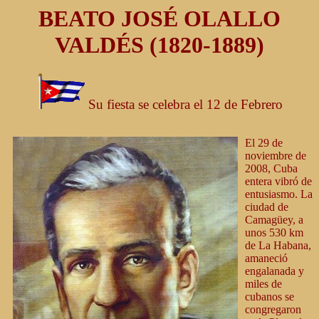
BEATO JOSÉ OLALLO
VALDÉS (1820-1889)
Su fiesta se celebra el 12 de Febrero
El 29 de
noviembre de
2008, Cuba
entera vibró de
entusiasmo. La
ciudad de
Camagüey, a
unos 530 km
de La Habana,
amaneció
engalanada y
miles de
cubanos se
congregaron