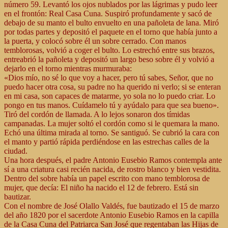
número 59. Levantó los ojos nublados por las lágrimas y pudo leer
en el frontón: Real Casa Cuna. Suspiró profundamente y sacó de
debajo de su manto el bulto envuelto en una pañoleta de lana. Miró
por todas partes y depositó el paquete en el torno que había junto a
la puerta, y colocó sobre él un sobre cerrado. Con manos
temblorosas, volvió a coger el bulto. Lo estrechó entre sus brazos,
entreabrió la pañoleta y depositó un largo beso sobre él y volvió a
dejarlo en el torno mientras murmuraba:
«Dios mío, no sé lo que voy a hacer, pero tú sabes, Señor, que no
puedo hacer otra cosa, su padre no ha querido ni verlo; si se enteran
en mi casa, son capaces de matarme, yo sola no lo puedo criar. Lo
pongo en tus manos. Cuídamelo tú y ayúdalo para que sea bueno».
Tiró del cordón de llamada. A lo lejos sonaron dos tímidas
campanadas. La mujer soltó el cordón como si le quemara la mano.
Echó una última mirada al torno. Se santiguó. Se cubrió la cara con
el manto y partió rápida perdiéndose en las estrechas calles de la
ciudad.
Una hora después, el padre Antonio Eusebio Ramos contempla ante
sí a una criatura casi recién nacida, de rostro blanco y bien vestidita.
Dentro del sobre había un papel escrito con mano temblorosa de
mujer, que decía: El niño ha nacido el 12 de febrero. Está sin
bautizar.
Con el nombre de José Olallo Valdés, fue bautizado el 15 de marzo
del año 1820 por el sacerdote Antonio Eusebio Ramos en la capilla
de la Casa Cuna del Patriarca San José que regentaban las Hijas de