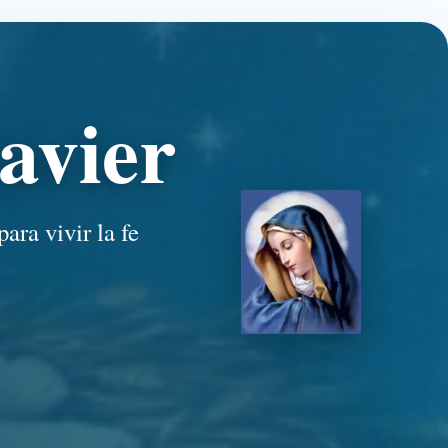
avier
ara vivir la fe