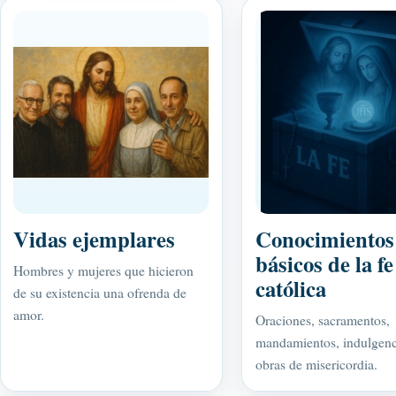
Vidas ejemplares
Conocimientos
básicos de la fe
Hombres y mujeres que hicieron
católica
de su existencia una ofrenda de
amor.
Oraciones, sacramentos,
mandamientos, indulgenc
obras de misericordia.