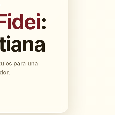
3
idei
:
stiana
tulos para una
dor.