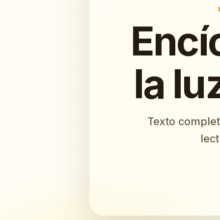
Encí
la lu
Texto complet
lec