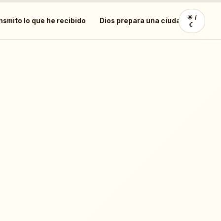
☀︎ /
nsmito lo que he recibido
Dios prepara una ciudad
María,
☾