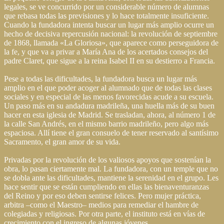
legales, se ve concurrido por un considerable número de alumnas
que rebasa todas las previsiones y lo hace totalmente insuficiente.
Cuando la fundadora intenta buscar un lugar más amplio ocurre un
hecho de decisiva repercusión nacional: la revolución de septiembre
de 1868, llamada «La Gloriosa», que aparece como perseguidora de
la fe, y que va a privar a María Ana de los acertados consejos del
padre Claret, que sigue a la reina Isabel II en su destierro a Francia.
Pese a todas las dificultades, la fundadora busca un lugar más
amplio en el que poder acoger al alumnado que de todas las clases
sociales y en especial de las menos favorecidas acude a su escuela.
Un paso más en su andadura madrileña, una huella más de su buen
hacer en esta iglesia de Madrid. Se trasladan, ahora, al número 1 de
la calle San Andrés, en el mismo barrio madrileño, pero algo más
espaciosa. Allí tiene el gran consuelo de tener reservado al santísimo
Sacramento, el gran amor de su vida.
Privadas por la revolución de los valiosos apoyos que sostenían la
obra, lo pasan ciertamente mal. La fundadora, con un temple que no
se dobla ante las dificultades, mantiene la serenidad en el grupo. Les
hace sentir que se están cumpliendo en ellas las bienaventuranzas
del Reino y por eso deben sentirse felices. Pero mujer práctica,
arbitra –como el Maestro– medios para remediar el hambre de
colegiadas y religiosas. Por otra parte, el instituto está en vías de
crecimiento con el ingreso de algunas jóvenes.