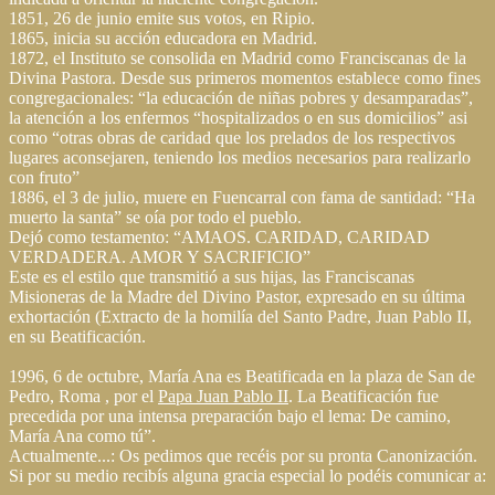
1851, 26 de junio emite sus votos, en Ripio.
1865, inicia su acción educadora en Madrid.
1872, el Instituto se consolida en Madrid como Franciscanas de la
Divina Pastora. Desde sus primeros momentos establece como fines
congregacionales: “la educación de niñas pobres y desamparadas”,
la atención a los enfermos “hospitalizados o en sus domicilios” asi
como “otras obras de caridad que los prelados de los respectivos
lugares aconsejaren, teniendo los medios necesarios para realizarlo
con fruto”
1886, el 3 de julio, muere en Fuencarral con fama de santidad: “Ha
muerto la santa” se oía por todo el pueblo.
Dejó como testamento: “AMAOS. CARIDAD, CARIDAD
VERDADERA. AMOR Y SACRIFICIO”
Este es el estilo que transmitió a sus hijas, las Franciscanas
Misioneras de la Madre del Divino Pastor, expresado en su última
exhortación (Extracto de la homilía del Santo Padre, Juan Pablo II,
en su Beatificación.
1996, 6 de octubre, María Ana es Beatificada en la plaza de San de
Pedro, Roma , por el
Papa Juan Pablo II
. La Beatificación fue
precedida por una intensa preparación bajo el lema: De camino,
María Ana como tú”.
Actualmente...: Os pedimos que recéis por su pronta Canonización.
Si por su medio recibís alguna gracia especial lo podéis comunicar a: