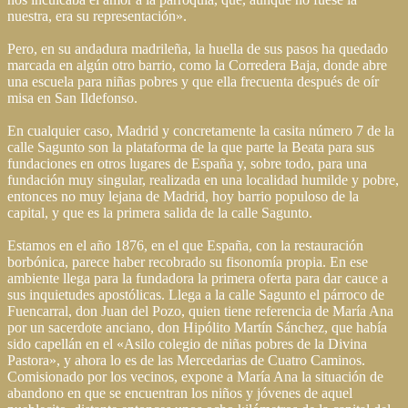
nuestra, era su representación».
Pero, en su andadura madrileña, la huella de sus pasos ha quedado
marcada en algún otro barrio, como la Corredera Baja, donde abre
una escuela para niñas pobres y que ella frecuenta después de oír
misa en San Ildefonso.
En cualquier caso, Madrid y concretamente la casita número 7 de la
calle Sagunto son la plataforma de la que parte la Beata para sus
fundaciones en otros lugares de España y, sobre todo, para una
fundación muy singular, realizada en una localidad humilde y pobre,
entonces no muy lejana de Madrid, hoy barrio populoso de la
capital, y que es la primera salida de la calle Sagunto.
Estamos en el año 1876, en el que España, con la restauración
borbónica, parece haber recobrado su fisonomía propia. En ese
ambiente llega para la fundadora la primera oferta para dar cauce a
sus inquietudes apostólicas. Llega a la calle Sagunto el párroco de
Fuencarral, don Juan del Pozo, quien tiene referencia de María Ana
por un sacerdote anciano, don Hipólito Martín Sánchez, que había
sido capellán en el «Asilo colegio de niñas pobres de la Divina
Pastora», y ahora lo es de las Mercedarias de Cuatro Caminos.
Comisionado por los vecinos, expone a María Ana la situación de
abandono en que se encuentran los niños y jóvenes de aquel