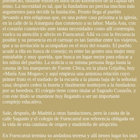
pueblecito, distante entonces unos ocho kilómetros de la capital del
reino. La necesidad es tal, que la fundadora no precisa muchos más
argumentos para decidir la fundación. Pronto llega al pueblo
llevando a tres religiosas que, en una pobre casa próxima a la iglesia,
en la calle de la Amargura dan comienzo a su labor. María Ana, con
el corazón conmovido ante tantas necesidades como allí contempla,
vuelca su atención y afecto en Fuencarral. Allá va con la frecuencia
posible y su presencia en el carruaje es tan familiar entre los viajeros,
que a su invitación la acompañan en el rezo del rosario. El pueblo
acude a ella en busca de consejo; es entre las gentes una mujer muy
entrañable y muy querida, que busca un lugar mejor para educar a
los niños del pueblo. La noticia o su misma persona llega hasta la
casona de los marqueses de Fuente Chica, en la plaza Grijalba, hoy
«María Ana Mogas»; y aquí empieza una amistosa relación cuyo
primer fruto es el traslado de la escuela a la planta baja de la señorial
casa; después ceden la huerta y finalmente instituyen a la fundadora
por su heredera. El colegio tiene como titular al Sagrado Corazón, y
con este título se mantiene hoy llegando a ser un importante
complejo educativo.
Sale, después, de Madrid a otras fundaciones, pero la casita de la
calle Sagunto y el colegio de Fuencarral son referencia obligada en
la vida de esta catalana de origen y madrileña de adopción.
En Fuencarral termina su andadura terrena y allí tienen lugar los más