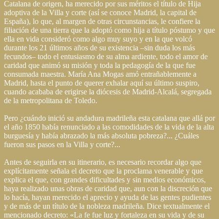
Catalana de origen, ha merecido por sus méritos el título de Hija
adoptiva de la Villa y corte (así se conoce Madrid, la capital de
España), lo que, al margen de otras circunstancias, le confiere la
filiación de una tierra que la adoptó como hija a título póstumo y que
ella en vida consideró como algo muy suyo y en la que volcó
durante los 21 últimos años de su existencia –sin duda los más
fecundos– todo el entusiasmo de su alma ardiente, todo el amor de
caridad que animó su misión y toda la pedagogía de la que fue
consumada maestra. María Ana Mogas amó entrañablemente a
Madrid, hasta el punto de querer exhalar aquí su último suspiro,
cuando acababa de erigirse la diócesis de Madrid-Alcalá, segregada
de la metropolitana de Toledo.
Pero ¿cuándo inició su andadura madrileña esta catalana que allá por
el año 1850 había renunciado a las comodidades de la vida de la alta
burguesía y había abrazado la más absoluta pobreza?... ¿Cuáles
fueron sus pasos en la Villa y corte?...
Antes de seguirla en su itinerario, es necesario recordar algo que
explícitamente señala el decreto que la proclama venerable y que
explica el que, con grandes dificultades y sin medios económicos,
haya realizado unas obras de caridad que, aun con la discreción que
lo hacía, hayan merecido el aprecio y ayuda de las gentes pudientes
y de más de un título de la nobleza madrileña. Dice textualmente el
mencionado decreto: «La fe fue luz y fortaleza en su vida y de su