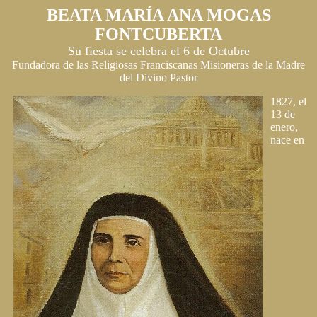
BEATA MARÍA ANA MOGAS
FONTCUBERTA
Su fiesta se celebra el 6 de Octubre
Fundadora de las Religiosas Franciscanas Misioneras de la Madre
del Divino Pastor
1827, el
13 de
enero,
nace en