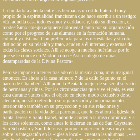
La fundadora alienta entre las hermanas un estilo fraternal muy
propio de la espiritualidad franciscana que hace escribir a un testigo:
«En aquella casa todo es amor y caridad», y, bajo su dirección, el
modestísimo colegio adquiere notoriedad tanto por su organización
como por el progreso de sus alumnas en la formación humana,
cultural y cristiana. Con preferencia para las necesitadas y sin otra
distinción en su relación y trato, acuden a él internas y externas de
todas las clases sociales. Allí se acoge a muchas huérfanas por lo
que se le conoce en Madrid como «Asilo colegio de niñas
desamparadas de la Divina Pastora».
Pero se impone un tercer traslado en la misma zona, muy marginal
entonces. Es ahora a la casa número 7 de la calle Sagunto en el
barrio de Chamberí. Allí pone la Beata lo mejor de su ser al servicio
de hermanas y niñas. Por las circunstancias que vive el país, es esta
casa durante varios años el objeto en cierto modo exclusivo de su
atención, no sólo referido a su organización y funcionamiento
interior sino también en su proyección y en sus relaciones y
participación en la vida de la parroquia, que lo es ahora la iglesia de
Santa Teresa y Santa Isabel, adonde acuden a la misa dominical y a
los actos solemnes, como antes lo hicieran en las de San Cayetano,
San Sebastián y San Ildefonso, porque, mujer con ideas muy claras
sobre la integración en la «iglesia local» –cuentan las alumnas–, «se
nos inculcaba el amor a la parroquia, que, aunque no fuese la