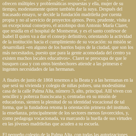
ofrecen múltiples y problemáticas respuestas y ella, mujer de su
tiempo, modestamente quiere también dar la suya. Después del
fracasado ensayo, se decide la fundación madrileña por cuenta
propia y no al servicio de proyectos ajenos. Pero, prudente, visita a
un excepcional consejero, el arzobispo don Antonio María Claret,
que residía en el hospital de Montserrat, y es el santo confesor de
Isabel II quien va a dar el consejo definitivo, orientando la actividad
de la institución hacia el cumplimiento de su vocación: su misión se
desarrollará «en alguno de los barrios bajos de la ciudad, que son los
más necesitados, puesto que para la gente acomodada del centro ya
existen muchos locales educativos». Claret se preocupa de que le
busquen casa y con otros bienhechores atiende a las primeras e
ingentes necesidades de las hermanas.
A finales de junio de 1868 tenemos a la Beata y a las hermanas en la
que será su vivienda y colegio de niñas pobres, una modestísima
casa de la calle Palma Alta, número 3, alto, principal. Allí viven con
sencillez y pobreza franciscana y, centradas en su misión de
educadoras, sienten la plenitud de su identidad vocacional de tal
forma, que la fundadora retoma la orientación primera del instituto,
la enseñanza, principalmente de los sectores menos favorecidos, y,
como pedagoga vocacionada, va marcando la huella de sus virtudes
en las jóvenes madrileñas que acuden a su escuela.
El pequeño colegio de la Palma Alta, con todas las autorizaciones