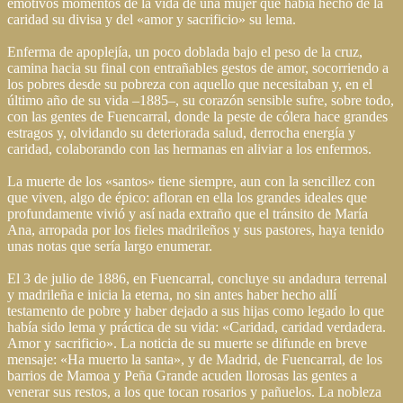
emotivos momentos de la vida de una mujer que había hecho de la
caridad su divisa y del «amor y sacrificio» su lema.
Enferma de apoplejía, un poco doblada bajo el peso de la cruz,
camina hacia su final con entrañables gestos de amor, socorriendo a
los pobres desde su pobreza con aquello que necesitaban y, en el
último año de su vida –1885–, su corazón sensible sufre, sobre todo,
con las gentes de Fuencarral, donde la peste de cólera hace grandes
estragos y, olvidando su deteriorada salud, derrocha energía y
caridad, colaborando con las hermanas en aliviar a los enfermos.
La muerte de los «santos» tiene siempre, aun con la sencillez con
que viven, algo de épico: afloran en ella los grandes ideales que
profundamente vivió y así nada extraño que el tránsito de María
Ana, arropada por los fieles madrileños y sus pastores, haya tenido
unas notas que sería largo enumerar.
El 3 de julio de 1886, en Fuencarral, concluye su andadura terrenal
y madrileña e inicia la eterna, no sin antes haber hecho allí
testamento de pobre y haber dejado a sus hijas como legado lo que
había sido lema y práctica de su vida: «Caridad, caridad verdadera.
Amor y sacrificio». La noticia de su muerte se difunde en breve
mensaje: «Ha muerto la santa», y de Madrid, de Fuencarral, de los
barrios de Mamoa y Peña Grande acuden llorosas las gentes a
venerar sus restos, a los que tocan rosarios y pañuelos. La nobleza