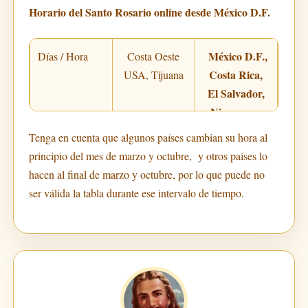
Horario del Santo Rosario online desde México D.F.
México D.F.,
Días / Hora
Costa Oeste
Costa Rica,
P
USA, Tijuana
El Salvador,
E
Nicaragua,
Honduras
Tenga en cuenta que algunos países cambian su hora al
principio del mes de marzo y octubre, y otros países lo
hacen al final de marzo y octubre, por lo que puede no
De Lunes a
3:00 p.m.
4:00 p.m.
5:
ser válida la tabla durante ese intervalo de tiempo.
Jueves