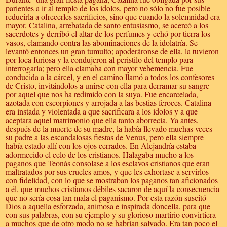
parientes a ir al templo de los ídolos, pero no sólo no fue posible
reducirla a ofrecerles sacrificios, sino que cuando la solemnidad era
mayor, Catalina, arrebatada de santo entusiasmo, se acercó a los
sacerdotes y derribó el altar de los perfumes y echó por tierra los
vasos, clamando contra las abominaciones de la idolatría. Se
levantó entonces un gran tumulto; apoderáronse de ella, la tuvieron
por loca furiosa y la condujeron al peristilo del templo para
interrogarla; pero ella clamaba con mayor vehemencia. Fue
conducida a la cárcel, y en el camino llamó a todos los confesores
de Cristo, invitándolos a unirse con ella para derramar su sangre
por aquel que nos ha redimido con la suya. Fue encarcelada,
azotada con escorpiones y arrojada a las bestias feroces. Catalina
era instada y violentada a que sacrificara a los ídolos y a que
aceptara aquel matrimonio que ella tanto aborrecía. Ya antes,
después de la muerte de su madre, la había llevado muchas veces
su padre a las escandalosas fiestas de Venus, pero ella siempre
había estado allí con los ojos cerrados. En Alejandría estaba
adormecido el celo de los cristianos. Halagaba mucho a los
paganos que Teonás consolase a los esclavos cristianos que eran
maltratados por sus crueles amos, y que les exhortase a servirlos
con fidelidad, con lo que se mostraban los paganos tan aficionados
a él, que muchos cristianos débiles sacaron de aquí la consecuencia
que no sería cosa tan mala el paganismo. Por esta razón suscitó
Dios a aquella esforzada, animosa e inspirada doncella, para que
con sus palabras, con su ejemplo y su glorioso martirio convirtiera
a muchos que de otro modo no se habrían salvado. Era tan poco el