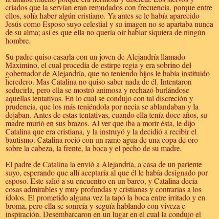
criados que la servían eran remudados con frecuencia, porque entre
ellos, solía haber algún cristiano. Ya antes se le había aparecido
Jesús como Esposo suyo celestial y su imagen no se apartaba nunca
de su alma; así es que ella no quería oír hablar siquiera de ningún
hombre.
Su padre quiso casarla con un joven de Alejandría llamado
Maximino, el cual procedía de estirpe regia y era sobrino del
gobernador de Alejandría, que no teniendo hijos le había instituido
heredero. Mas Catalina no quiso saber nada de él. Intentaron
seducirla, pero ella se mostró animosa y rechazó burlándose
aquellas tentativas. En lo cual se condujo con tal discreción y
prudencia, que los más teniéndola por necia se ablandaban y la
dejaban. Antes de estas tentativas, cuando ella tenía doce años, su
madre murió en sus brazos. Al ver que iba a morir ésta, le dijo
Catalina que era cristiana, y la instruyó y la decidió a recibir el
bautismo. Catalina roció con un ramo agua de una copa de oro
sobre la cabeza, la frente, la boca y el pecho de su madre.
El padre de Catalina la envió a Alejandría, a casa de un pariente
suyo, esperando que allí aceptaría al que él le había designado por
esposo. Este salió a su encuentro en un barco, y Catalina decía
cosas admirables y muy profundas y cristianas y contrarias a los
ídolos. El prometido alguna vez la tapó la boca entre irritado y en
broma, pero ella se sonreía y seguía hablando con viveza e
inspiración. Desembarcaron en un lugar en el cual la condujo el