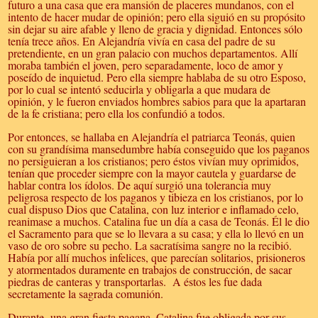
futuro a una casa que era mansión de placeres mundanos, con el
intento de hacer mudar de opinión; pero ella siguió en su propósito
sin dejar su aire afable y lleno de gracia y dignidad. Entonces sólo
tenía trece años. En Alejandría vivía en casa del padre de su
pretendiente, en un gran palacio con muchos departamentos. Allí
moraba también el joven, pero separadamente, loco de amor y
poseído de inquietud. Pero ella siempre hablaba de su otro Esposo,
por lo cual se intentó seducirla y obligarla a que mudara de
opinión, y le fueron enviados hombres sabios para que la apartaran
de la fe cristiana; pero ella los confundió a todos.
Por entonces, se hallaba en Alejandría el patriarca Teonás, quien
con su grandísima mansedumbre había conseguido que los paganos
no persiguieran a los cristianos; pero éstos vivían muy oprimidos,
tenían que proceder siempre con la mayor cautela y guardarse de
hablar contra los ídolos. De aquí surgió una tolerancia muy
peligrosa respecto de los paganos y tibieza en los cristianos, por lo
cual dispuso Dios que Catalina, con luz interior e inflamado celo,
reanimase a muchos. Catalina fue un día a casa de Teonás. Él le dio
el Sacramento para que se lo llevara a su casa; y ella lo llevó en un
vaso de oro sobre su pecho. La sacratísima sangre no la recibió.
Había por allí muchos infelices, que parecían solitarios, prisioneros
y atormentados duramente en trabajos de construcción, de sacar
piedras de canteras y transportarlas. A éstos les fue dada
secretamente la sagrada comunión.
Durante una gran fiesta pagana, Catalina fue obligada por sus