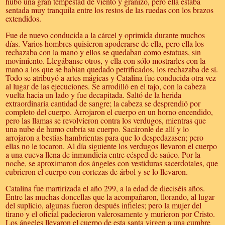
hubo una gran tempestad de viento y granizo, pero ella estaba
sentada muy tranquila entre los restos de las ruedas con los brazos
extendidos.
Fue de nuevo conducida a la cárcel y oprimida durante muchos
días. Varios hombres quisieron apoderarse de ella, pero ella los
rechazaba con la mano y ellos se quedaban como estatuas, sin
movimiento. Llegábanse otros, y ella con sólo mostrarles con la
mano a los que se habían quedado petrificados, los rechazaba de sí.
Todo se atribuyó a artes mágicas y Catalina fue conducida otra vez
al lugar de las ejecuciones. Se arrodilló en el tajo, con la cabeza
vuelta hacia un lado y fue decapitada. Saltó de la herida
extraordinaria cantidad de sangre; la cabeza se desprendió por
completo del cuerpo. Arrojaron el cuerpo en un horno encendido,
pero las llamas se revolvieron contra los verdugos, mientras que
una nube de humo cubría su cuerpo. Sacáronle de allí y lo
arrojaron a bestias hambrientas para que lo despedazasen; pero
ellas no le tocaron. Al día siguiente los verdugos llevaron el cuerpo
a una cueva llena de inmundicia entre césped de saúco. Por la
noche, se aproximaron dos ángeles con vestiduras sacerdotales, que
cubrieron el cuerpo con cortezas de árbol y se lo llevaron.
Catalina fue martirizada el año 299, a la edad de dieciséis años.
Entre las muchas doncellas que la acompañaron, llorando, al lugar
del suplicio, algunas fueron después infieles; pero la mujer del
tirano y el oficial padecieron valerosamente y murieron por Cristo.
Los ángeles llevaron el cuerpo de esta santa virgen a una cumbre