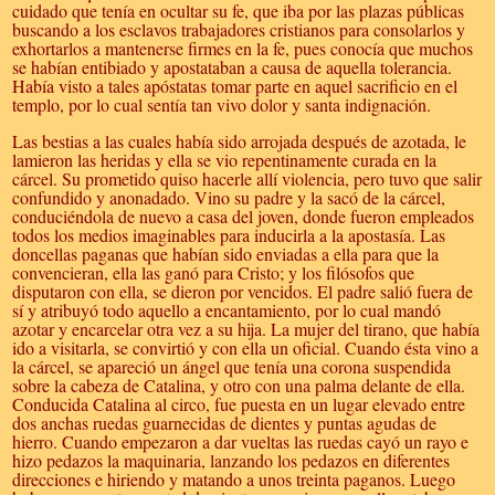
cuidado que tenía en ocultar su fe, que iba por las plazas públicas
buscando a los esclavos trabajadores cristianos para consolarlos y
exhortarlos a mantenerse firmes en la fe, pues conocía que muchos
se habían entibiado y apostataban a causa de aquella tolerancia.
Había visto a tales apóstatas tomar parte en aquel sacrificio en el
templo, por lo cual sentía tan vivo dolor y santa indignación.
Las bestias a las cuales había sido arrojada después de azotada, le
lamieron las heridas y ella se vio repentinamente curada en la
cárcel. Su prometido quiso hacerle allí violencia, pero tuvo que salir
confundido y anonadado. Vino su padre y la sacó de la cárcel,
conduciéndola de nuevo a casa del joven, donde fueron empleados
todos los medios imaginables para inducirla a la apostasía. Las
doncellas paganas que habían sido enviadas a ella para que la
convencieran, ella las ganó para Cristo; y los filósofos que
disputaron con ella, se dieron por vencidos. El padre salió fuera de
sí y atribuyó todo aquello a encantamiento, por lo cual mandó
azotar y encarcelar otra vez a su hija. La mujer del tirano, que había
ido a visitarla, se convirtió y con ella un oficial. Cuando ésta vino a
la cárcel, se apareció un ángel que tenía una corona suspendida
sobre la cabeza de Catalina, y otro con una palma delante de ella.
Conducida Catalina al circo, fue puesta en un lugar elevado entre
dos anchas ruedas guarnecidas de dientes y puntas agudas de
hierro. Cuando empezaron a dar vueltas las ruedas cayó un rayo e
hizo pedazos la maquinaria, lanzando los pedazos en diferentes
direcciones e hiriendo y matando a unos treinta paganos. Luego