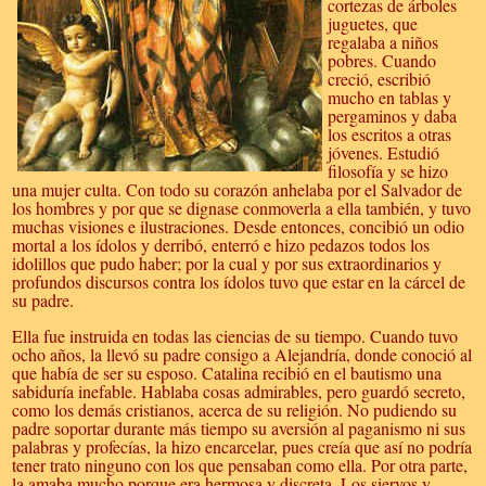
cortezas de árboles
juguetes, que
regalaba a niños
pobres. Cuando
creció, escribió
mucho en tablas y
pergaminos y daba
los escritos a otras
jóvenes. Estudió
filosofía y se hizo
una mujer culta. Con todo su corazón anhelaba por el Salvador de
los hombres y por que se dignase conmoverla a ella también, y tuvo
muchas visiones e ilustraciones. Desde entonces, concibió un odio
mortal a los ídolos y derribó, enterró e hizo pedazos todos los
idolillos que pudo haber; por la cual y por sus extraordinarios y
profundos discursos contra los ídolos tuvo que estar en la cárcel de
su padre.
Ella fue instruida en todas las ciencias de su tiempo. Cuando tuvo
ocho años, la llevó su padre consigo a Alejandría, donde conoció al
que había de ser su esposo. Catalina recibió en el bautismo una
sabiduría inefable. Hablaba cosas admirables, pero guardó secreto,
como los demás cristianos, acerca de su religión. No pudiendo su
padre soportar durante más tiempo su aversión al paganismo ni sus
palabras y profecías, la hizo encarcelar, pues creía que así no podría
tener trato ninguno con los que pensaban como ella. Por otra parte,
la amaba mucho porque era hermosa y discreta. Los siervos y