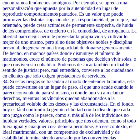
encontramos fenómenos ambiguos. Por ejemplo, se aprecia una
personalización que apuesta por la autenticidad en lugar de
reproducir comportamientos pautados. Es un valor que puede
promover las distintas capacidades y la espontaneidad, pero que, mal
orientado, puede crear actitudes de permanente sospecha, de huida
de los compromisos, de encierro en la comodidad, de arrogancia. La
libertad para elegir permite proyectar la propia vida y cultivar lo
mejor de uno mismo, pero si no tiene objetivos nobles y disciplina
personal, degenera en una incapacidad de donarse generosamente.
De hecho, en muchos países donde disminuye el número de
matrimonios, crece el número de personas que deciden vivir solas, o
que conviven sin cohabitar. Podemos destacar también un loable
sentido de justicia; pero, mal entendido, convierte a los ciudadanos
en clientes que sólo exigen prestaciones de servicios.
34. Si estos riesgos se trasladan al modo de entender la familia, esta
puede convertirse en un lugar de paso, al que uno acude cuando le
parece conveniente para sí mismo, o donde uno va a reclamar
derechos, mientras los vínculos quedan abandonados a la
precariedad voluble de los deseos y las circunstancias. En el fondo,
hoy es fácil confundir la genuina libertad con la idea de que cada
uno juzga como le parece, como si más allá de los individuos no
hubiera verdades, valores, principios que nos orienten, como si todo
fuera igual y cualquier cosa debiera permitirse. En ese contexto, el
ideal matrimonial, con un compromiso de exclusividad y de
estabilidad, termina siendo arrasado por las conveniencias