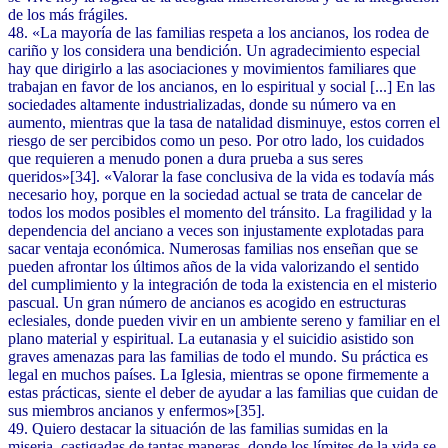
de los más frágiles.
48. «La mayoría de las familias respeta a los ancianos, los rodea de
cariño y los considera una bendición. Un agradecimiento especial
hay que dirigirlo a las asociaciones y movimientos familiares que
trabajan en favor de los ancianos, en lo espiritual y social [...] En las
sociedades altamente industrializadas, donde su número va en
aumento, mientras que la tasa de natalidad disminuye, estos corren el
riesgo de ser percibidos como un peso. Por otro lado, los cuidados
que requieren a menudo ponen a dura prueba a sus seres
queridos»[34]. «Valorar la fase conclusiva de la vida es todavía más
necesario hoy, porque en la sociedad actual se trata de cancelar de
todos los modos posibles el momento del tránsito. La fragilidad y la
dependencia del anciano a veces son injustamente explotadas para
sacar ventaja económica. Numerosas familias nos enseñan que se
pueden afrontar los últimos años de la vida valorizando el sentido
del cumplimiento y la integración de toda la existencia en el misterio
pascual. Un gran número de ancianos es acogido en estructuras
eclesiales, donde pueden vivir en un ambiente sereno y familiar en el
plano material y espiritual. La eutanasia y el suicidio asistido son
graves amenazas para las familias de todo el mundo. Su práctica es
legal en muchos países. La Iglesia, mientras se opone firmemente a
estas prácticas, siente el deber de ayudar a las familias que cuidan de
sus miembros ancianos y enfermos»[35].
49. Quiero destacar la situación de las familias sumidas en la
miseria, castigadas de tantas maneras, donde los límites de la vida se