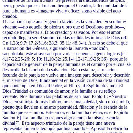
cananeos de la Tierra Santa. Se preserva la trascendencia de Dios,
pero, puesto que es al mismo tiempo el Creador, la fecundidad de la
pareja humana es «imagen» viva y eficaz, signo visible del acto
creador.
11. La pareja que ama y genera la vida es la verdadera «escultura»
viviente —no aquella de piedra u oro que el Decálogo prohíbe—,
capaz de manifestar al Dios creador y salvador. Por eso el amor
fecundo llega a ser el símbolo de las realidades íntimas de Dios (cf.
Gn 1,28; 9,7; 17,2-5.16; 28,3; 35,11; 48,3-4). A esto se debe el que
la narración del Génesis, siguiendo la llamada «tradición
sacerdotal», esté atravesada por varias secuencias genealógicas (cf.
4,17-22.25-26; 5; 10; 11,10-32; 25,1-4.12-17.19-26; 36), porque la
capacidad de generar de la pareja humana es el camino por el cual se
desarrolla la historia de la salvación. Bajo esta luz, la relación
fecunda de la pareja se vuelve una imagen para descubrir y describir
el misterio de Dios, fundamental en la visión cristiana de la Trinidad
que contempla en Dios al Padre, al Hijo y al Espíritu de amor. El
Dios Trinidad es comunión de amor, y la familia es su reflejo
viviente. Nos iluminan las palabras de san Juan Pablo II: «Nuestro
Dios, en su misterio más íntimo, no es una soledad, sino una familia,
puesto que lleva en sí mismo paternidad, filiación y la esencia de la
familia que es el amor. Este amor, en la familia divina, es el Espíritu
Santo»[6]. La familia no es pues algo ajeno a la misma esencia
divina[7]. Este aspecto trinitario de la pareja tiene una nueva
representación en la teología paulina cuando el Apóstol la relaciona