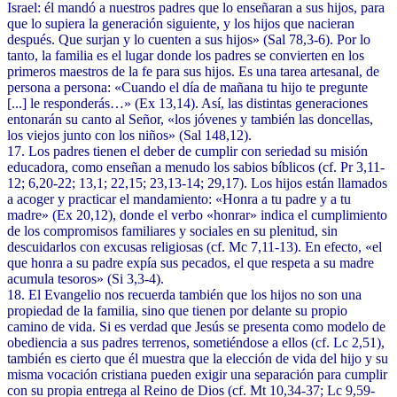
Israel: él mandó a nuestros padres que lo enseñaran a sus hijos, para
que lo supiera la generación siguiente, y los hijos que nacieran
después. Que surjan y lo cuenten a sus hijos» (Sal 78,3-6). Por lo
tanto, la familia es el lugar donde los padres se convierten en los
primeros maestros de la fe para sus hijos. Es una tarea artesanal, de
persona a persona: «Cuando el día de mañana tu hijo te pregunte
[...] le responderás…» (Ex 13,14). Así, las distintas generaciones
entonarán su canto al Señor, «los jóvenes y también las doncellas,
los viejos junto con los niños» (Sal 148,12).
17. Los padres tienen el deber de cumplir con seriedad su misión
educadora, como enseñan a menudo los sabios bíblicos (cf. Pr 3,11-
12; 6,20-22; 13,1; 22,15; 23,13-14; 29,17). Los hijos están llamados
a acoger y practicar el mandamiento: «Honra a tu padre y a tu
madre» (Ex 20,12), donde el verbo «honrar» indica el cumplimiento
de los compromisos familiares y sociales en su plenitud, sin
descuidarlos con excusas religiosas (cf. Mc 7,11-13). En efecto, «el
que honra a su padre expía sus pecados, el que respeta a su madre
acumula tesoros» (Si 3,3-4).
18. El Evangelio nos recuerda también que los hijos no son una
propiedad de la familia, sino que tienen por delante su propio
camino de vida. Si es verdad que Jesús se presenta como modelo de
obediencia a sus padres terrenos, sometiéndose a ellos (cf. Lc 2,51),
también es cierto que él muestra que la elección de vida del hijo y su
misma vocación cristiana pueden exigir una separación para cumplir
con su propia entrega al Reino de Dios (cf. Mt 10,34-37; Lc 9,59-