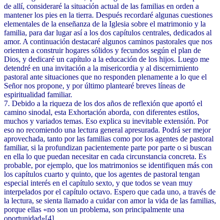
de allí, consideraré la situación actual de las familias en orden a
mantener los pies en la tierra. Después recordaré algunas cuestiones
elementales de la enseñanza de la Iglesia sobre el matrimonio y la
familia, para dar lugar así a los dos capítulos centrales, dedicados al
amor. A continuación destacaré algunos caminos pastorales que nos
orienten a construir hogares sólidos y fecundos según el plan de
Dios, y dedicaré un capítulo a la educación de los hijos. Luego me
detendré en una invitación a la misericordia y al discernimiento
pastoral ante situaciones que no responden plenamente a lo que el
Señor nos propone, y por último plantearé breves líneas de
espiritualidad familiar.
7. Debido a la riqueza de los dos años de reflexión que aportó el
camino sinodal, esta Exhortación aborda, con diferentes estilos,
muchos y variados temas. Eso explica su inevitable extensión. Por
eso no recomiendo una lectura general apresurada. Podrá ser mejor
aprovechada, tanto por las familias como por los agentes de pastoral
familiar, si la profundizan pacientemente parte por parte o si buscan
en ella lo que puedan necesitar en cada circunstancia concreta. Es
probable, por ejemplo, que los matrimonios se identifiquen más con
los capítulos cuarto y quinto, que los agentes de pastoral tengan
especial interés en el capítulo sexto, y que todos se vean muy
interpelados por el capítulo octavo. Espero que cada uno, a través de
la lectura, se sienta llamado a cuidar con amor la vida de las familias,
porque ellas «no son un problema, son principalmente una
oportunidad»[4].