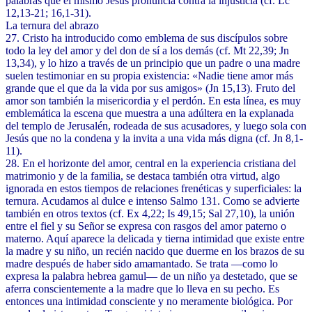
palabras que el mismo Jesús pronuncia contra la injusticia (cf. Lc
12,13-21; 16,1-31).
La ternura del abrazo
27. Cristo ha introducido como emblema de sus discípulos sobre
todo la ley del amor y del don de sí a los demás (cf. Mt 22,39; Jn
13,34), y lo hizo a través de un principio que un padre o una madre
suelen testimoniar en su propia existencia: «Nadie tiene amor más
grande que el que da la vida por sus amigos» (Jn 15,13). Fruto del
amor son también la misericordia y el perdón. En esta línea, es muy
emblemática la escena que muestra a una adúltera en la explanada
del templo de Jerusalén, rodeada de sus acusadores, y luego sola con
Jesús que no la condena y la invita a una vida más digna (cf. Jn 8,1-
11).
28. En el horizonte del amor, central en la experiencia cristiana del
matrimonio y de la familia, se destaca también otra virtud, algo
ignorada en estos tiempos de relaciones frenéticas y superficiales: la
ternura. Acudamos al dulce e intenso Salmo 131. Como se advierte
también en otros textos (cf. Ex 4,22; Is 49,15; Sal 27,10), la unión
entre el fiel y su Señor se expresa con rasgos del amor paterno o
materno. Aquí aparece la delicada y tierna intimidad que existe entre
la madre y su niño, un recién nacido que duerme en los brazos de su
madre después de haber sido amamantado. Se trata —como lo
expresa la palabra hebrea gamul— de un niño ya destetado, que se
aferra conscientemente a la madre que lo lleva en su pecho. Es
entonces una intimidad consciente y no meramente biológica. Por