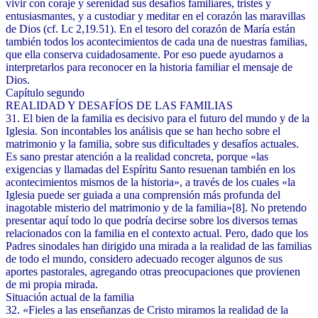
vivir con coraje y serenidad sus desafíos familiares, tristes y
entusiasmantes, y a custodiar y meditar en el corazón las maravillas
de Dios (cf. Lc 2,19.51). En el tesoro del corazón de María están
también todos los acontecimientos de cada una de nuestras familias,
que ella conserva cuidadosamente. Por eso puede ayudarnos a
interpretarlos para reconocer en la historia familiar el mensaje de
Dios.
Capítulo segundo
REALIDAD Y DESAFÍOS DE LAS FAMILIAS
31. El bien de la familia es decisivo para el futuro del mundo y de la
Iglesia. Son incontables los análisis que se han hecho sobre el
matrimonio y la familia, sobre sus dificultades y desafíos actuales.
Es sano prestar atención a la realidad concreta, porque «las
exigencias y llamadas del Espíritu Santo resuenan también en los
acontecimientos mismos de la historia», a través de los cuales «la
Iglesia puede ser guiada a una comprensión más profunda del
inagotable misterio del matrimonio y de la familia»[8]. No pretendo
presentar aquí todo lo que podría decirse sobre los diversos temas
relacionados con la familia en el contexto actual. Pero, dado que los
Padres sinodales han dirigido una mirada a la realidad de las familias
de todo el mundo, considero adecuado recoger algunos de sus
aportes pastorales, agregando otras preocupaciones que provienen
de mi propia mirada.
Situación actual de la familia
32. «Fieles a las enseñanzas de Cristo miramos la realidad de la