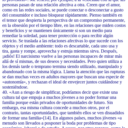
personas pasan de una relación afectiva a otra. Creen que el amor,
como en las redes sociales, se puede conectar o desconectar a gusto
del consumidor e incluso bloquear rápidamente. Pienso también en
el temor que despierta la perspectiva de un compromiso permanente,
en la obsesión por el tiempo libre, en las relaciones que miden costos
y beneficios y se mantienen únicamente si son un medio para
remediar la soledad, para tener protección o para recibir algún
servicio. Se traslada a las relaciones afectivas lo que sucede con los
objetos y el medio ambiente: todo es descartable, cada uno usa y
tira, gasta y rompe, aprovecha y estruja mientras sirva. Después,
¡adiós! El narcisismo vuelve a las personas incapaces de mirar más
allá de sí mismas, de sus deseos y necesidades. Pero quien utiliza a
los demás tarde o temprano termina siendo utilizado, manipulado y
abandonado con la misma lógica. Llama la atención que las rupturas
se dan muchas veces en adultos mayores que buscan una especie de
«autonomía», y rechazan el ideal de envejecer juntos cuidándose y
sosteniéndose.
40. «Aun a riesgo de simplificar, podríamos decir que existe una
cultura tal que empuja a muchos jóvenes a no poder formar una
familia porque están privados de oportunidades de futuro. Sin
embargo, esa misma cultura concede a muchos otros, por el
contrario, tantas oportunidades, que también ellos se ven disuadidos
de formar una familia»[14]. En algunos países, muchos jóvenes «a
menudo son llevados a posponer la boda por problemas de tipo