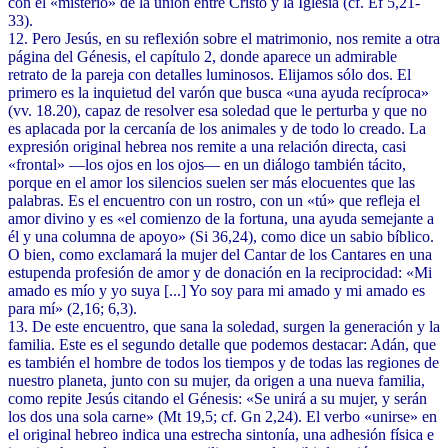
con el «misterio» de la unión entre Cristo y la Iglesia (cf. Ef 5,21-
33).
12. Pero Jesús, en su reflexión sobre el matrimonio, nos remite a otra
página del Génesis, el capítulo 2, donde aparece un admirable
retrato de la pareja con detalles luminosos. Elijamos sólo dos. El
primero es la inquietud del varón que busca «una ayuda recíproca»
(vv. 18.20), capaz de resolver esa soledad que le perturba y que no
es aplacada por la cercanía de los animales y de todo lo creado. La
expresión original hebrea nos remite a una relación directa, casi
«frontal» —los ojos en los ojos— en un diálogo también tácito,
porque en el amor los silencios suelen ser más elocuentes que las
palabras. Es el encuentro con un rostro, con un «tú» que refleja el
amor divino y es «el comienzo de la fortuna, una ayuda semejante a
él y una columna de apoyo» (Si 36,24), como dice un sabio bíblico.
O bien, como exclamará la mujer del Cantar de los Cantares en una
estupenda profesión de amor y de donación en la reciprocidad: «Mi
amado es mío y yo suya [...] Yo soy para mi amado y mi amado es
para mí» (2,16; 6,3).
13. De este encuentro, que sana la soledad, surgen la generación y la
familia. Este es el segundo detalle que podemos destacar: Adán, que
es también el hombre de todos los tiempos y de todas las regiones de
nuestro planeta, junto con su mujer, da origen a una nueva familia,
como repite Jesús citando el Génesis: «Se unirá a su mujer, y serán
los dos una sola carne» (Mt 19,5; cf. Gn 2,24). El verbo «unirse» en
el original hebreo indica una estrecha sintonía, una adhesión física e