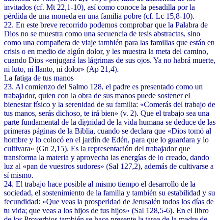
invitados (cf. Mt 22,1-10), así como conoce la pesadilla por la
pérdida de una moneda en una familia pobre (cf. Lc 15,8-10).
22. En este breve recorrido podemos comprobar que la Palabra de
Dios no se muestra como una secuencia de tesis abstractas, sino
como una compañera de viaje también para las familias que están en
crisis o en medio de algún dolor, y les muestra la meta del camino,
cuando Dios «enjugará las lágrimas de sus ojos. Ya no habrá muerte,
ni luto, ni llanto, ni dolor» (Ap 21,4).
La fatiga de tus manos
23. Al comienzo del Salmo 128, el padre es presentado como un
trabajador, quien con la obra de sus manos puede sostener el
bienestar físico y la serenidad de su familia: «Comerás del trabajo de
tus manos, serás dichoso, te irá bien» (v. 2). Que el trabajo sea una
parte fundamental de la dignidad de la vida humana se deduce de las
primeras páginas de la Biblia, cuando se declara que «Dios tomó al
hombre y lo colocó en el jardín de Edén, para que lo guardara y lo
cultivara» (Gn 2,15). Es la representación del trabajador que
transforma la materia y aprovecha las energías de lo creado, dando
luz al «pan de vuestros sudores» (Sal 127,2), además de cultivarse a
sí mismo.
24. El trabajo hace posible al mismo tiempo el desarrollo de la
sociedad, el sostenimiento de la familia y también su estabilidad y su
fecundidad: «Que veas la prosperidad de Jerusalén todos los días de
tu vida; que veas a los hijos de tus hijos» (Sal 128,5-6). En el libro
de los Proverbios también se hace presente la tarea de la madre de