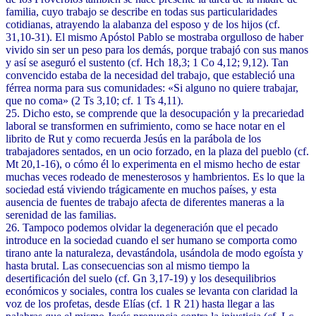
familia, cuyo trabajo se describe en todas sus particularidades
cotidianas, atrayendo la alabanza del esposo y de los hijos (cf.
31,10-31). El mismo Apóstol Pablo se mostraba orgulloso de haber
vivido sin ser un peso para los demás, porque trabajó con sus manos
y así se aseguró el sustento (cf. Hch 18,3; 1 Co 4,12; 9,12). Tan
convencido estaba de la necesidad del trabajo, que estableció una
férrea norma para sus comunidades: «Si alguno no quiere trabajar,
que no coma» (2 Ts 3,10; cf. 1 Ts 4,11).
25. Dicho esto, se comprende que la desocupación y la precariedad
laboral se transformen en sufrimiento, como se hace notar en el
librito de Rut y como recuerda Jesús en la parábola de los
trabajadores sentados, en un ocio forzado, en la plaza del pueblo (cf.
Mt 20,1-16), o cómo él lo experimenta en el mismo hecho de estar
muchas veces rodeado de menesterosos y hambrientos. Es lo que la
sociedad está viviendo trágicamente en muchos países, y esta
ausencia de fuentes de trabajo afecta de diferentes maneras a la
serenidad de las familias.
26. Tampoco podemos olvidar la degeneración que el pecado
introduce en la sociedad cuando el ser humano se comporta como
tirano ante la naturaleza, devastándola, usándola de modo egoísta y
hasta brutal. Las consecuencias son al mismo tiempo la
desertificación del suelo (cf. Gn 3,17-19) y los desequilibrios
económicos y sociales, contra los cuales se levanta con claridad la
voz de los profetas, desde Elías (cf. 1 R 21) hasta llegar a las