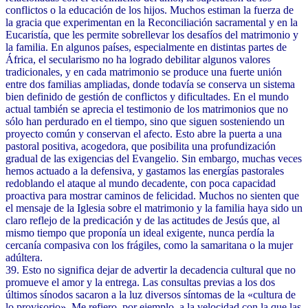
conflictos o la educación de los hijos. Muchos estiman la fuerza de
la gracia que experimentan en la Reconciliación sacramental y en la
Eucaristía, que les permite sobrellevar los desafíos del matrimonio y
la familia. En algunos países, especialmente en distintas partes de
África, el secularismo no ha logrado debilitar algunos valores
tradicionales, y en cada matrimonio se produce una fuerte unión
entre dos familias ampliadas, donde todavía se conserva un sistema
bien definido de gestión de conflictos y dificultades. En el mundo
actual también se aprecia el testimonio de los matrimonios que no
sólo han perdurado en el tiempo, sino que siguen sosteniendo un
proyecto común y conservan el afecto. Esto abre la puerta a una
pastoral positiva, acogedora, que posibilita una profundización
gradual de las exigencias del Evangelio. Sin embargo, muchas veces
hemos actuado a la defensiva, y gastamos las energías pastorales
redoblando el ataque al mundo decadente, con poca capacidad
proactiva para mostrar caminos de felicidad. Muchos no sienten que
el mensaje de la Iglesia sobre el matrimonio y la familia haya sido un
claro reflejo de la predicación y de las actitudes de Jesús que, al
mismo tiempo que proponía un ideal exigente, nunca perdía la
cercanía compasiva con los frágiles, como la samaritana o la mujer
adúltera.
39. Esto no significa dejar de advertir la decadencia cultural que no
promueve el amor y la entrega. Las consultas previas a los dos
últimos sínodos sacaron a la luz diversos síntomas de la «cultura de
lo provisorio». Me refiero, por ejemplo, a la velocidad con la que las