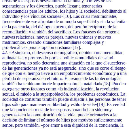
crisis de los esposos desestabiliza la familia y, a través de las
separaciones y los divorcios, puede llegar a tener serias
consecuencias para los adultos, los hijos y la sociedad, debilitando al
individuo y los vínculos sociales»[16]. Las crisis matrimoniales
frecuentemente «se afrontan de un modo superficial y sin la valentía
de la paciencia, del diálogo sincero, del perdón recíproco, de la
reconciliación y también del sacrificio. Los fracasos dan origen a
nuevas relaciones, nuevas parejas, nuevas uniones y nuevos
matrimonios, creando situaciones familiares complejas y
problemáticas para la opción cristiana»[17].
42. «Asimismo, el descenso demográfico, debido a una mentalidad
antinatalista y promovido por las políticas mundiales de salud
reproductiva, no sólo determina una situación en la que el sucederse
de las generaciones ya no está asegurado, sino que se corre el riesgo
de que con el tiempo lleve a un empobrecimiento económico y a una
pérdida de esperanza en el futuro. El avance de las biotecnologías
también ha tenido un fuerte impacto sobre la natalidad»[18]. Pueden
agregarse otros factores como «la industrialización, la revolución
sexual, el miedo a la superpoblación, los problemas económicos. La
sociedad de consumo también puede disuadir a las personas de tener
hijos sólo para mantener su libertad y estilo de vida»[19]. Es verdad
que la conciencia recta de los esposos, cuando han sido muy
generosos en la comunicación de la vida, puede orientarlos a la
decisión de limitar el número de hijos por motivos suficientemente
serios, pero también, «por amor a esta dignidad de la conciencia, la