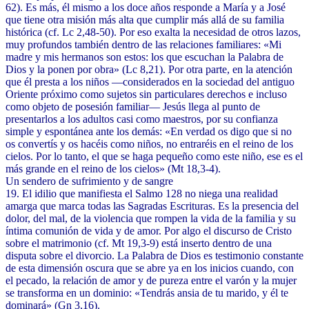
62). Es más, él mismo a los doce años responde a María y a José
que tiene otra misión más alta que cumplir más allá de su familia
histórica (cf. Lc 2,48-50). Por eso exalta la necesidad de otros lazos,
muy profundos también dentro de las relaciones familiares: «Mi
madre y mis hermanos son estos: los que escuchan la Palabra de
Dios y la ponen por obra» (Lc 8,21). Por otra parte, en la atención
que él presta a los niños —considerados en la sociedad del antiguo
Oriente próximo como sujetos sin particulares derechos e incluso
como objeto de posesión familiar— Jesús llega al punto de
presentarlos a los adultos casi como maestros, por su confianza
simple y espontánea ante los demás: «En verdad os digo que si no
os convertís y os hacéis como niños, no entraréis en el reino de los
cielos. Por lo tanto, el que se haga pequeño como este niño, ese es el
más grande en el reino de los cielos» (Mt 18,3-4).
Un sendero de sufrimiento y de sangre
19. El idilio que manifiesta el Salmo 128 no niega una realidad
amarga que marca todas las Sagradas Escrituras. Es la presencia del
dolor, del mal, de la violencia que rompen la vida de la familia y su
íntima comunión de vida y de amor. Por algo el discurso de Cristo
sobre el matrimonio (cf. Mt 19,3-9) está inserto dentro de una
disputa sobre el divorcio. La Palabra de Dios es testimonio constante
de esta dimensión oscura que se abre ya en los inicios cuando, con
el pecado, la relación de amor y de pureza entre el varón y la mujer
se transforma en un dominio: «Tendrás ansia de tu marido, y él te
dominará» (Gn 3,16).