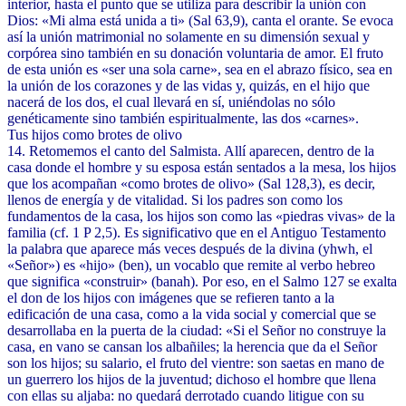
interior, hasta el punto que se utiliza para describir la unión con
Dios: «Mi alma está unida a ti» (Sal 63,9), canta el orante. Se evoca
así la unión matrimonial no solamente en su dimensión sexual y
corpórea sino también en su donación voluntaria de amor. El fruto
de esta unión es «ser una sola carne», sea en el abrazo físico, sea en
la unión de los corazones y de las vidas y, quizás, en el hijo que
nacerá de los dos, el cual llevará en sí, uniéndolas no sólo
genéticamente sino también espiritualmente, las dos «carnes».
Tus hijos como brotes de olivo
14. Retomemos el canto del Salmista. Allí aparecen, dentro de la
casa donde el hombre y su esposa están sentados a la mesa, los hijos
que los acompañan «como brotes de olivo» (Sal 128,3), es decir,
llenos de energía y de vitalidad. Si los padres son como los
fundamentos de la casa, los hijos son como las «piedras vivas» de la
familia (cf. 1 P 2,5). Es significativo que en el Antiguo Testamento
la palabra que aparece más veces después de la divina (yhwh, el
«Señor») es «hijo» (ben), un vocablo que remite al verbo hebreo
que significa «construir» (banah). Por eso, en el Salmo 127 se exalta
el don de los hijos con imágenes que se refieren tanto a la
edificación de una casa, como a la vida social y comercial que se
desarrollaba en la puerta de la ciudad: «Si el Señor no construye la
casa, en vano se cansan los albañiles; la herencia que da el Señor
son los hijos; su salario, el fruto del vientre: son saetas en mano de
un guerrero los hijos de la juventud; dichoso el hombre que llena
con ellas su aljaba: no quedará derrotado cuando litigue con su