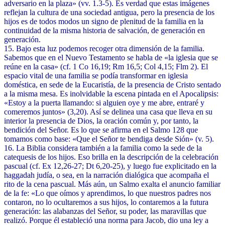
adversario en la plaza» (vv. 1.3-5). Es verdad que estas imágenes
reflejan la cultura de una sociedad antigua, pero la presencia de los
hijos es de todos modos un signo de plenitud de la familia en la
continuidad de la misma historia de salvación, de generación en
generación.
15. Bajo esta luz podemos recoger otra dimensión de la familia.
Sabemos que en el Nuevo Testamento se habla de «la iglesia que se
reúne en la casa» (cf. 1 Co 16,19; Rm 16,5; Col 4,15; Flm 2). El
espacio vital de una familia se podía transformar en iglesia
doméstica, en sede de la Eucaristía, de la presencia de Cristo sentado
a la misma mesa. Es inolvidable la escena pintada en el Apocalipsis:
«Estoy a la puerta llamando: si alguien oye y me abre, entraré y
comeremos juntos» (3,20). Así se delinea una casa que lleva en su
interior la presencia de Dios, la oración común y, por tanto, la
bendición del Señor. Es lo que se afirma en el Salmo 128 que
tomamos como base: «Que el Señor te bendiga desde Sión» (v. 5).
16. La Biblia considera también a la familia como la sede de la
catequesis de los hijos. Eso brilla en la descripción de la celebración
pascual (cf. Ex 12,26-27; Dt 6,20-25), y luego fue explicitado en la
haggadah judía, o sea, en la narración dialógica que acompaña el
rito de la cena pascual. Más aún, un Salmo exalta el anuncio familiar
de la fe: «Lo que oímos y aprendimos, lo que nuestros padres nos
contaron, no lo ocultaremos a sus hijos, lo contaremos a la futura
generación: las alabanzas del Señor, su poder, las maravillas que
realizó. Porque él estableció una norma para Jacob, dio una ley a