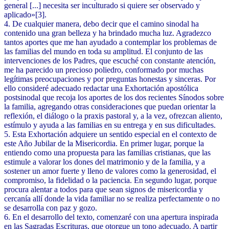
general [...] necesita ser inculturado si quiere ser observado y
aplicado»[3].
4. De cualquier manera, debo decir que el camino sinodal ha
contenido una gran belleza y ha brindado mucha luz. Agradezco
tantos aportes que me han ayudado a contemplar los problemas de
las familias del mundo en toda su amplitud. El conjunto de las
intervenciones de los Padres, que escuché con constante atención,
me ha parecido un precioso poliedro, conformado por muchas
legítimas preocupaciones y por preguntas honestas y sinceras. Por
ello consideré adecuado redactar una Exhortación apostólica
postsinodal que recoja los aportes de los dos recientes Sínodos sobre
la familia, agregando otras consideraciones que puedan orientar la
reflexión, el diálogo o la praxis pastoral y, a la vez, ofrezcan aliento,
estímulo y ayuda a las familias en su entrega y en sus dificultades.
5. Esta Exhortación adquiere un sentido especial en el contexto de
este Año Jubilar de la Misericordia. En primer lugar, porque la
entiendo como una propuesta para las familias cristianas, que las
estimule a valorar los dones del matrimonio y de la familia, y a
sostener un amor fuerte y lleno de valores como la generosidad, el
compromiso, la fidelidad o la paciencia. En segundo lugar, porque
procura alentar a todos para que sean signos de misericordia y
cercanía allí donde la vida familiar no se realiza perfectamente o no
se desarrolla con paz y gozo.
6. En el desarrollo del texto, comenzaré con una apertura inspirada
en las Sagradas Escrituras, que otorgue un tono adecuado. A partir