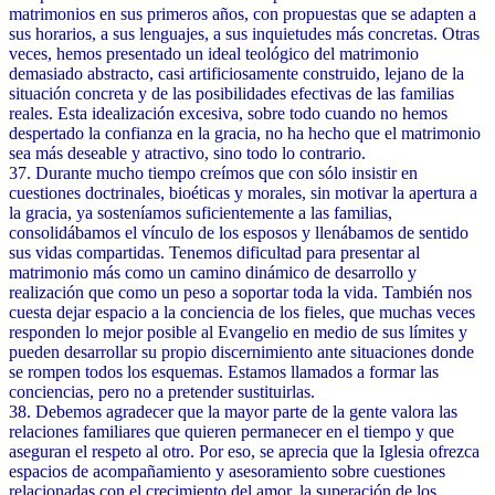
matrimonios en sus primeros años, con propuestas que se adapten a
sus horarios, a sus lenguajes, a sus inquietudes más concretas. Otras
veces, hemos presentado un ideal teológico del matrimonio
demasiado abstracto, casi artificiosamente construido, lejano de la
situación concreta y de las posibilidades efectivas de las familias
reales. Esta idealización excesiva, sobre todo cuando no hemos
despertado la confianza en la gracia, no ha hecho que el matrimonio
sea más deseable y atractivo, sino todo lo contrario.
37. Durante mucho tiempo creímos que con sólo insistir en
cuestiones doctrinales, bioéticas y morales, sin motivar la apertura a
la gracia, ya sosteníamos suficientemente a las familias,
consolidábamos el vínculo de los esposos y llenábamos de sentido
sus vidas compartidas. Tenemos dificultad para presentar al
matrimonio más como un camino dinámico de desarrollo y
realización que como un peso a soportar toda la vida. También nos
cuesta dejar espacio a la conciencia de los fieles, que muchas veces
responden lo mejor posible al Evangelio en medio de sus límites y
pueden desarrollar su propio discernimiento ante situaciones donde
se rompen todos los esquemas. Estamos llamados a formar las
conciencias, pero no a pretender sustituirlas.
38. Debemos agradecer que la mayor parte de la gente valora las
relaciones familiares que quieren permanecer en el tiempo y que
aseguran el respeto al otro. Por eso, se aprecia que la Iglesia ofrezca
espacios de acompañamiento y asesoramiento sobre cuestiones
relacionadas con el crecimiento del amor, la superación de los