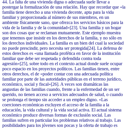
44. La falta de una vivienda digna o adecuada suele llevar a
postergar la formalización de una relación. Hay que recordar que «la
familia tiene derecho a una vivienda decente, apta para la vida
familiar y proporcionada al número de sus miembros, en un
ambiente físicamente sano, que ofrezca los servicios básicos para la
vida de la familia y de la comunidad»[23]. Una familia y un hogar
son dos cosas que se reclaman mutuamente. Este ejemplo muestra
que tenemos que insistir en los derechos de la familia, y no sólo en
los derechos individuales. La familia es un bien del cual la sociedad
no puede prescindir, pero necesita ser protegida[24]. La defensa de
estos derechos es «una llamada profética en favor de la institución
familiar que debe ser respetada y defendida contra toda
agresión»[25], sobre todo en el contexto actual donde suele ocupar
poco espacio en los proyectos políticos. Las familias tienen, entre
otros derechos, el de «poder contar con una adecuada política
familiar por parte de las autoridades públicas en el terreno jurídico,
económico, social y fiscal»[26]. A veces son dramáticas las
angustias de las familias cuando, frente a la enfermedad de un ser
querido, no tienen acceso a servicios adecuados de salud, o cuando
se prolonga el tiempo sin acceder a un empleo digno. «Las
coerciones económicas excluyen el acceso de la familia a la
educación, la vida cultural y la vida social activa. El actual sistema
económico produce diversas formas de exclusión social. Las
familias sufren en particular los problemas relativos al trabajo. Las
posibilidades para los jóvenes son pocas y la oferta de trabajo es