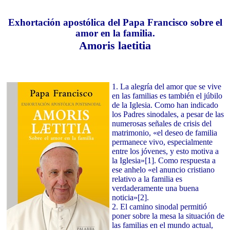
Exhortación apostólica del Papa Francisco sobre el
amor en la familia.
Amoris laetitia
1. La alegría del amor que se vive
en las familias es también el júbilo
de la Iglesia. Como han indicado
los Padres sinodales, a pesar de las
numerosas señales de crisis del
matrimonio, «el deseo de familia
permanece vivo, especialmente
entre los jóvenes, y esto motiva a
la Iglesia»[1]. Como respuesta a
ese anhelo «el anuncio cristiano
relativo a la familia es
verdaderamente una buena
noticia»[2].
2. El camino sinodal permitió
poner sobre la mesa la situación de
las familias en el mundo actual,