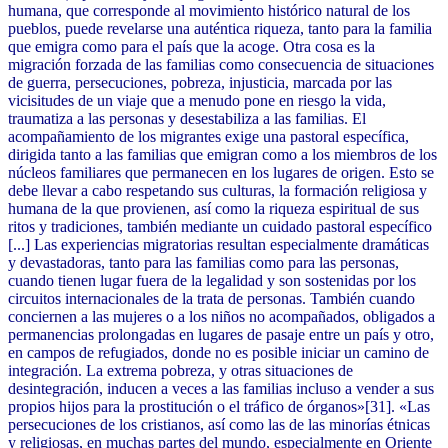
humana, que corresponde al movimiento histórico natural de los
pueblos, puede revelarse una auténtica riqueza, tanto para la familia
que emigra como para el país que la acoge. Otra cosa es la
migración forzada de las familias como consecuencia de situaciones
de guerra, persecuciones, pobreza, injusticia, marcada por las
vicisitudes de un viaje que a menudo pone en riesgo la vida,
traumatiza a las personas y desestabiliza a las familias. El
acompañamiento de los migrantes exige una pastoral específica,
dirigida tanto a las familias que emigran como a los miembros de los
núcleos familiares que permanecen en los lugares de origen. Esto se
debe llevar a cabo respetando sus culturas, la formación religiosa y
humana de la que provienen, así como la riqueza espiritual de sus
ritos y tradiciones, también mediante un cuidado pastoral específico
[...] Las experiencias migratorias resultan especialmente dramáticas
y devastadoras, tanto para las familias como para las personas,
cuando tienen lugar fuera de la legalidad y son sostenidas por los
circuitos internacionales de la trata de personas. También cuando
conciernen a las mujeres o a los niños no acompañados, obligados a
permanencias prolongadas en lugares de pasaje entre un país y otro,
en campos de refugiados, donde no es posible iniciar un camino de
integración. La extrema pobreza, y otras situaciones de
desintegración, inducen a veces a las familias incluso a vender a sus
propios hijos para la prostitución o el tráfico de órganos»[31]. «Las
persecuciones de los cristianos, así como las de las minorías étnicas
y religiosas, en muchas partes del mundo, especialmente en Oriente