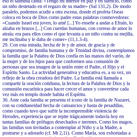
eso el salmista canta: «Tengo mi interior en paz y en silencio, como
un niño destetado en el regazo de su madre» (Sal 131,2). De modo
paralelo, podemos acudir a otra escena, donde el profeta Oseas
coloca en boca de Dios como padre estas palabras conmovedoras:
«Cuando Israel era joven, lo amé [...] Yo enseñe a andar a Efraín, lo
alzaba en brazos [...] Con cuerdas humanas, con correas de amor lo
atraía; era para ellos como el que levanta a un niño contra su mejilla,
me inclinaba y le daba de comer» (11,1.3-4).
29. Con esta mirada, hecha de fe y de amor, de gracia y de
compromiso, de familia humana y de Trinidad divina, contemplamos
la familia que la Palabra de Dios confía en las manos del varón, de
la mujer y de los hijos para que conformen una comunión de
personas que sea imagen de la unión entre el Padre, el Hijo y el
Espíritu Santo. La actividad generativa y educativa es, a su vez, un
reflejo de la obra creadora del Padre. La familia está llamada a
compartir la oración cotidiana, la lectura de la Palabra de Dios y la
comunión eucarística para hacer crecer el amor y convertirse cada
vez más en templo donde habita el Espíritu.
30. Ante cada familia se presenta el icono de la familia de Nazaret,
con su cotidianeidad hecha de cansancios y hasta de pesadillas,
como cuando tuvo que sufrir la incomprensible violencia de
Herodes, experiencia que se repite trágicamente todavía hoy en
tantas familias de prófugos desechados e inermes. Como los magos,
las familias son invitadas a contemplar al Niño y a la Madre, a
postrarse y a adorarlo (cf. Mt 2,11). Como María, son exhortadas a