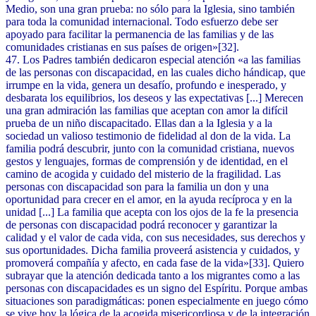
Medio, son una gran prueba: no sólo para la Iglesia, sino también
para toda la comunidad internacional. Todo esfuerzo debe ser
apoyado para facilitar la permanencia de las familias y de las
comunidades cristianas en sus países de origen»[32].
47. Los Padres también dedicaron especial atención «a las familias
de las personas con discapacidad, en las cuales dicho hándicap, que
irrumpe en la vida, genera un desafío, profundo e inesperado, y
desbarata los equilibrios, los deseos y las expectativas [...] Merecen
una gran admiración las familias que aceptan con amor la difícil
prueba de un niño discapacitado. Ellas dan a la Iglesia y a la
sociedad un valioso testimonio de fidelidad al don de la vida. La
familia podrá descubrir, junto con la comunidad cristiana, nuevos
gestos y lenguajes, formas de comprensión y de identidad, en el
camino de acogida y cuidado del misterio de la fragilidad. Las
personas con discapacidad son para la familia un don y una
oportunidad para crecer en el amor, en la ayuda recíproca y en la
unidad [...] La familia que acepta con los ojos de la fe la presencia
de personas con discapacidad podrá reconocer y garantizar la
calidad y el valor de cada vida, con sus necesidades, sus derechos y
sus oportunidades. Dicha familia proveerá asistencia y cuidados, y
promoverá compañía y afecto, en cada fase de la vida»[33]. Quiero
subrayar que la atención dedicada tanto a los migrantes como a las
personas con discapacidades es un signo del Espíritu. Porque ambas
situaciones son paradigmáticas: ponen especialmente en juego cómo
se vive hoy la lógica de la acogida misericordiosa y de la integración