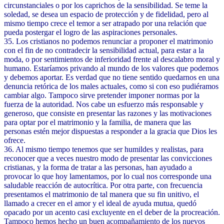
circunstanciales o por los caprichos de la sensibilidad. Se teme la
soledad, se desea un espacio de protección y de fidelidad, pero al
mismo tiempo crece el temor a ser atrapado por una relación que
pueda postergar el logro de las aspiraciones personales.
35. Los cristianos no podemos renunciar a proponer el matrimonio
con el fin de no contradecir la sensibilidad actual, para estar a la
moda, o por sentimientos de inferioridad frente al descalabro moral y
humano. Estaríamos privando al mundo de los valores que podemos
y debemos aportar. Es verdad que no tiene sentido quedarnos en una
denuncia retórica de los males actuales, como si con eso pudiéramos
cambiar algo. Tampoco sirve pretender imponer normas por la
fuerza de la autoridad. Nos cabe un esfuerzo más responsable y
generoso, que consiste en presentar las razones y las motivaciones
para optar por el matrimonio y la familia, de manera que las
personas estén mejor dispuestas a responder a la gracia que Dios les
ofrece.
36. Al mismo tiempo tenemos que ser humildes y realistas, para
reconocer que a veces nuestro modo de presentar las convicciones
cristianas, y la forma de tratar a las personas, han ayudado a
provocar lo que hoy lamentamos, por lo cual nos corresponde una
saludable reacción de autocrítica. Por otra parte, con frecuencia
presentamos el matrimonio de tal manera que su fin unitivo, el
llamado a crecer en el amor y el ideal de ayuda mutua, quedó
opacado por un acento casi excluyente en el deber de la procreación.
Tampoco hemos hecho un buen acompañamiento de los nuevos