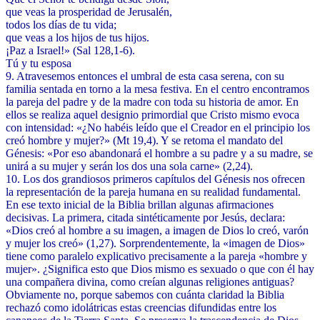
que veas la prosperidad de Jerusalén,
todos los días de tu vida;
que veas a los hijos de tus hijos.
¡Paz a Israel!» (Sal 128,1-6).
Tú y tu esposa
9. Atravesemos entonces el umbral de esta casa serena, con su
familia sentada en torno a la mesa festiva. En el centro encontramos
la pareja del padre y de la madre con toda su historia de amor. En
ellos se realiza aquel designio primordial que Cristo mismo evoca
con intensidad: «¿No habéis leído que el Creador en el principio los
creó hombre y mujer?» (Mt 19,4). Y se retoma el mandato del
Génesis: «Por eso abandonará el hombre a su padre y a su madre, se
unirá a su mujer y serán los dos una sola carne» (2,24).
10. Los dos grandiosos primeros capítulos del Génesis nos ofrecen
la representación de la pareja humana en su realidad fundamental.
En ese texto inicial de la Biblia brillan algunas afirmaciones
decisivas. La primera, citada sintéticamente por Jesús, declara:
«Dios creó al hombre a su imagen, a imagen de Dios lo creó, varón
y mujer los creó» (1,27). Sorprendentemente, la «imagen de Dios»
tiene como paralelo explicativo precisamente a la pareja «hombre y
mujer». ¿Significa esto que Dios mismo es sexuado o que con él hay
una compañera divina, como creían algunas religiones antiguas?
Obviamente no, porque sabemos con cuánta claridad la Biblia
rechazó como idolátricas estas creencias difundidas entre los