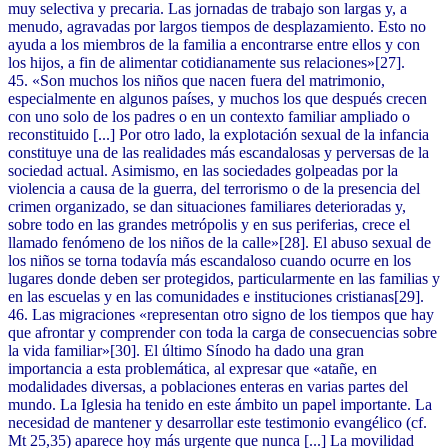
muy selectiva y precaria. Las jornadas de trabajo son largas y, a
menudo, agravadas por largos tiempos de desplazamiento. Esto no
ayuda a los miembros de la familia a encontrarse entre ellos y con
los hijos, a fin de alimentar cotidianamente sus relaciones»[27].
45. «Son muchos los niños que nacen fuera del matrimonio,
especialmente en algunos países, y muchos los que después crecen
con uno solo de los padres o en un contexto familiar ampliado o
reconstituido [...] Por otro lado, la explotación sexual de la infancia
constituye una de las realidades más escandalosas y perversas de la
sociedad actual. Asimismo, en las sociedades golpeadas por la
violencia a causa de la guerra, del terrorismo o de la presencia del
crimen organizado, se dan situaciones familiares deterioradas y,
sobre todo en las grandes metrópolis y en sus periferias, crece el
llamado fenómeno de los niños de la calle»[28]. El abuso sexual de
los niños se torna todavía más escandaloso cuando ocurre en los
lugares donde deben ser protegidos, particularmente en las familias y
en las escuelas y en las comunidades e instituciones cristianas[29].
46. Las migraciones «representan otro signo de los tiempos que hay
que afrontar y comprender con toda la carga de consecuencias sobre
la vida familiar»[30]. El último Sínodo ha dado una gran
importancia a esta problemática, al expresar que «atañe, en
modalidades diversas, a poblaciones enteras en varias partes del
mundo. La Iglesia ha tenido en este ámbito un papel importante. La
necesidad de mantener y desarrollar este testimonio evangélico (cf.
Mt 25,35) aparece hoy más urgente que nunca [...] La movilidad