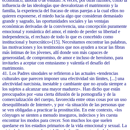
económico, laboral o de estudio. A veces, por otras razones, como la
influencia de las ideologías que desvalorizan el matrimonio y la
familia, la experiencia del fracaso de otras parejas a la cual ellos no
quieren exponerse, el miedo hacia algo que consideran demasiado
grande y sagrado, las oportunidades sociales y las ventajas
económicas derivadas de la convivencia, una concepción puramente
emocional y romántica del amor, el miedo de perder su libertad e
independencia, el rechazo de todo lo que es concebido como
institucional y burocrático»[15]. Necesitamos encontrar las palabras,
las motivaciones y los testimonios que nos ayuden a tocar las fibras
más íntimas de los jóvenes, allí donde son más capaces de
generosidad, de compromiso, de amor e incluso de heroísmo, para
invitarles a aceptar con entusiasmo y valentía el desafío del
matrimonio.
41. Los Padres sinodales se refirieron a las actuales «tendencias
culturales que parecen imponer una efectividad sin límites, [...] una
afectividad narcisista, inestable y cambiante que no ayuda siempre a
los sujetos a alcanzar una mayor madurez». Han dicho que están
preocupados por «una cierta difusión de la pornografía y de la
comercialización del cuerpo, favorecida entre otras cosas por un uso
desequilibrado de Internet», y por «la situación de las personas que
se ven obligadas a practicar la prostitución. En este contexto, «los
cónyuges se sienten a menudo inseguros, indecisos y les cuesta
encontrar los modos para crecer. Son muchos los que suelen
quedarse en los estadios primarios de la vida emocional y sexual. La