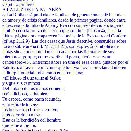
Capítulo primero
A LA LUZ DE LA PALABRA
8. La Biblia está poblada de familias, de generaciones, de historias
de amor y de crisis familiares, desde la primera página, donde entra
en escena la familia de Adán y Eva con su peso de violencia pero
también con la fuerza de la vida que continúa (cf. Gn 4), hasta la
última página donde aparecen las bodas de la Esposa y del Cordero
(cf. Ap 21,2.9). Las dos casas que Jesús describe, construidas sobre
roca o sobre arena (cf. Mt 7,24-27), son expresión simbólica de
tantas situaciones familiares, creadas por las libertades de sus
miembros, porque, como escribía el poeta, «toda casa es un
candelabro»[5]. Entremos ahora en una de esas casas, guiados por el
Salmista, a través de un canto que todavía hoy se proclama tanto en
la liturgia nupcial judía como en la cristiana:
«¡Dichoso el que teme al Señor,
y sigue sus caminos!
Del trabajo de tus manos comerás,
serás dichoso, te irá bien.
Tu esposa, como parra fecunda,
en medio de tu casa;
tus hijos como brotes de olivo,
alrededor de tu mesa.
Esta es la bendición del hombre
que teme al Señor.
Que el Señor te bendiga desde Sión,