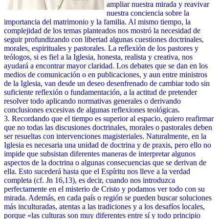
ampliar nuestra mirada y reavivar
nuestra conciencia sobre la
importancia del matrimonio y la familia. Al mismo tiempo, la
complejidad de los temas planteados nos mostró la necesidad de
seguir profundizando con libertad algunas cuestiones doctrinales,
morales, espirituales y pastorales. La reflexión de los pastores y
teólogos, si es fiel a la Iglesia, honesta, realista y creativa, nos
ayudará a encontrar mayor claridad. Los debates que se dan en los
medios de comunicación o en publicaciones, y aun entre ministros
de la Iglesia, van desde un deseo desenfrenado de cambiar todo sin
suficiente reflexión o fundamentación, a la actitud de pretender
resolver todo aplicando normativas generales o derivando
conclusiones excesivas de algunas reflexiones teológicas.
3. Recordando que el tiempo es superior al espacio, quiero reafirmar
que no todas las discusiones doctrinales, morales o pastorales deben
ser resueltas con intervenciones magisteriales. Naturalmente, en la
Iglesia es necesaria una unidad de doctrina y de praxis, pero ello no
impide que subsistan diferentes maneras de interpretar algunos
aspectos de la doctrina o algunas consecuencias que se derivan de
ella. Esto sucederá hasta que el Espíritu nos lleve a la verdad
completa (cf. Jn 16,13), es decir, cuando nos introduzca
perfectamente en el misterio de Cristo y podamos ver todo con su
mirada. Además, en cada país o región se pueden buscar soluciones
más inculturadas, atentas a las tradiciones y a los desafíos locales,
porque «las culturas son muy diferentes entre sí y todo principio