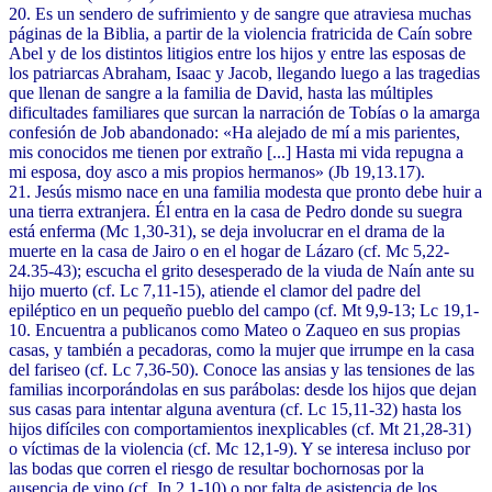
20. Es un sendero de sufrimiento y de sangre que atraviesa muchas
páginas de la Biblia, a partir de la violencia fratricida de Caín sobre
Abel y de los distintos litigios entre los hijos y entre las esposas de
los patriarcas Abraham, Isaac y Jacob, llegando luego a las tragedias
que llenan de sangre a la familia de David, hasta las múltiples
dificultades familiares que surcan la narración de Tobías o la amarga
confesión de Job abandonado: «Ha alejado de mí a mis parientes,
mis conocidos me tienen por extraño [...] Hasta mi vida repugna a
mi esposa, doy asco a mis propios hermanos» (Jb 19,13.17).
21. Jesús mismo nace en una familia modesta que pronto debe huir a
una tierra extranjera. Él entra en la casa de Pedro donde su suegra
está enferma (Mc 1,30-31), se deja involucrar en el drama de la
muerte en la casa de Jairo o en el hogar de Lázaro (cf. Mc 5,22-
24.35-43); escucha el grito desesperado de la viuda de Naín ante su
hijo muerto (cf. Lc 7,11-15), atiende el clamor del padre del
epiléptico en un pequeño pueblo del campo (cf. Mt 9,9-13; Lc 19,1-
10. Encuentra a publicanos como Mateo o Zaqueo en sus propias
casas, y también a pecadoras, como la mujer que irrumpe en la casa
del fariseo (cf. Lc 7,36-50). Conoce las ansias y las tensiones de las
familias incorporándolas en sus parábolas: desde los hijos que dejan
sus casas para intentar alguna aventura (cf. Lc 15,11-32) hasta los
hijos difíciles con comportamientos inexplicables (cf. Mt 21,28-31)
o víctimas de la violencia (cf. Mc 12,1-9). Y se interesa incluso por
las bodas que corren el riesgo de resultar bochornosas por la
ausencia de vino (cf. Jn 2,1-10) o por falta de asistencia de los