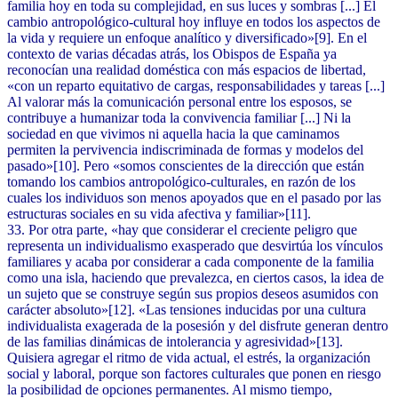
familia hoy en toda su complejidad, en sus luces y sombras [...] El
cambio antropológico-cultural hoy influye en todos los aspectos de
la vida y requiere un enfoque analítico y diversificado»[9]. En el
contexto de varias décadas atrás, los Obispos de España ya
reconocían una realidad doméstica con más espacios de libertad,
«con un reparto equitativo de cargas, responsabilidades y tareas [...]
Al valorar más la comunicación personal entre los esposos, se
contribuye a humanizar toda la convivencia familiar [...] Ni la
sociedad en que vivimos ni aquella hacia la que caminamos
permiten la pervivencia indiscriminada de formas y modelos del
pasado»[10]. Pero «somos conscientes de la dirección que están
tomando los cambios antropológico-culturales, en razón de los
cuales los individuos son menos apoyados que en el pasado por las
estructuras sociales en su vida afectiva y familiar»[11].
33. Por otra parte, «hay que considerar el creciente peligro que
representa un individualismo exasperado que desvirtúa los vínculos
familiares y acaba por considerar a cada componente de la familia
como una isla, haciendo que prevalezca, en ciertos casos, la idea de
un sujeto que se construye según sus propios deseos asumidos con
carácter absoluto»[12]. «Las tensiones inducidas por una cultura
individualista exagerada de la posesión y del disfrute generan dentro
de las familias dinámicas de intolerancia y agresividad»[13].
Quisiera agregar el ritmo de vida actual, el estrés, la organización
social y laboral, porque son factores culturales que ponen en riesgo
la posibilidad de opciones permanentes. Al mismo tiempo,