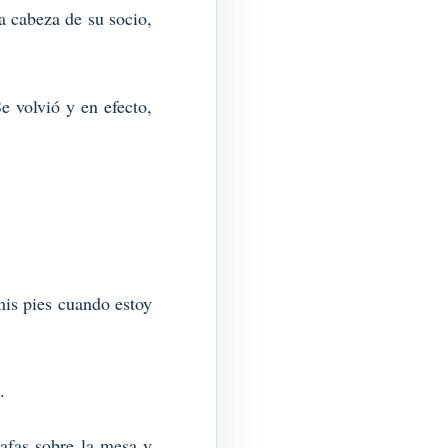
la cabeza de su socio,
 volvió y en efecto,
mis pies cuando estoy
.
afas sobre la mesa y