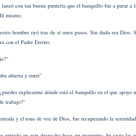
 lanzó con tan buena puntería que el banquillo fue a parar a 
llí mismo.
stro hombre oyó tras de sí unos pasos. Sin duda era Dios. Se
ara con el Padre Eterno.
jo?"
taba abierta y entré"
. ¿puedes explicarme dónde está el banquillo en el que apoyo 
e trabajo?"
mirada y el tono de voz de Dios, fue recuperando la serenidad
he entrado en este despacho hace un momento, he visto las g