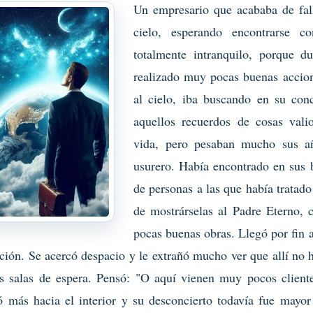
Un empresario que acababa de fal
cielo, esperando encontrarse c
totalmente intranquilo, porque d
realizado muy pocas buenas accion
al cielo, iba buscando en su con
aquellos recuerdos de cosas vali
vida, pero pesaban mucho sus a
usurero. Había encontrado en sus b
de personas a las que había tratado
de mostrárselas al Padre Eterno, 
pocas buenas obras. Llegó por fin a
ón. Se acercó despacio y le extrañó mucho ver que allí no h
as salas de espera. Pensó: "O aquí vienen muy pocos cliente
ó más hacia el interior y su desconcierto todavía fue mayor 