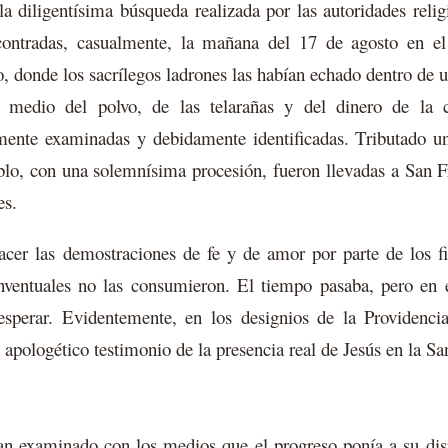
la diligentísima búsqueda realizada por las autoridades religi
contradas, casualmente, la mañana del 17 de agosto en el
, donde los sacrílegos ladrones las habían echado dentro de u
 medio del polvo, de las telarañas y del dinero de la c
mente examinadas y debidamente identificadas. Tributado u
blo, con una solemnísima procesión, fueron llevadas a San F
es.
facer las demostraciones de fe y de amor por parte de los 
onventuales no las consumieron. El tiempo pasaba, pero en 
sperar. Evidentemente, en los designios de la Providencia
 apologético testimonio de la presencia real de Jesús en la Sa
an examinado con los medios que el progreso ponía a su disp