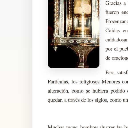
Gracias a 
fueron en
Provenzano
Caídas en
cuidadosa
por el pue
de oracion
Para satis
Partículas, los religiosos Menores c
alteración, como se hubiera podido e
quedar, a través de los siglos, como un
Muchas veces, hombres ilustres las h