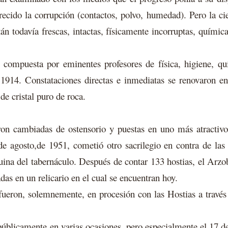
recido la corrupción (contactos, polvo, humedad). Pero la c
án todavía frescas, intactas, físicamente incorruptas, quími
 compuesta por eminentes profesores de física, higiene, qu
 1914. Constataciones directas e inmediatas se renovaron e
de cristal puro de roca.
on cambiadas de ostensorio y puestas en uno más atractivo
de agosto,de 1951, cometió otro sacrilegio en contra de las h
uina del tabernáculo. Después de contar 133 hostias, el Arzo
das en un relicario en el cual se encuentran hoy.
 fueron, solemnemente, en procesión con las Hostias a través 
públicamente en varias ocasiones, pero especialmente el 17