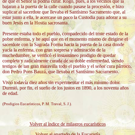
de que el Señor la podría curar. Rogó, pues, a los vecinos que la
bajaran a la puerta de la calle cuando pasase la procesión, e hizo
suplicar al sacerdote que llevaba el Santísimo Sacramento que, al
estar junto a ella, le acercase un poco la Custodia para adorar a su
buen Jesús en la Hostia sacrosanta.
Presente estaba todo el pueblo, compadecido del triste estado de la
pobre enferma, y he aquí que en el momento mismo de dirigirse el
sacerdote con la Sagrada Forma hacia la puerta de la casa donde
yacía la enferma, con gran sorpresa y admiración de la
muchedumbre, se verificó el instantáneo prodigio de quedar
completa y radicalmente curada de su doble enfermedad, siendo
testigos de tan gran maravilla todo el pueblo y el señor cura párroco,
don Pedro Pons Bauzá, que llevaba el Santísimo Sacramento.
Vivió todavía diez años sin experimentar el más mínimo dolor.
Durmió, por fin, el sueño de los justos en 1890, a los noventa años
de edad.
(Prodigios Eucarísticos, P. M. Traval, S. J.).
Volver al índice de milagros eucarísticos
Volver al apartado de la Eucaristía