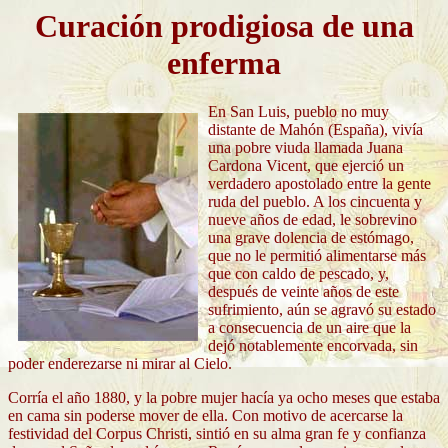
Curación prodigiosa de una
enferma
En San Luis, pueblo no muy
distante de Mahón (España), vivía
una pobre viuda llamada Juana
Cardona Vicent, que ejerció un
verdadero apostolado entre la gente
ruda del pueblo. A los cincuenta y
nueve años de edad, le sobrevino
una grave dolencia de estómago,
que no le permitió alimentarse más
que con caldo de pescado, y,
después de veinte años de este
sufrimiento, aún se agravó su estado
a consecuencia de un aire que la
dejó notablemente encorvada, sin
poder enderezarse ni mirar al Cielo.
Corría el año 1880, y la pobre mujer hacía ya ocho meses que estaba
en cama sin poderse mover de ella. Con motivo de acercarse la
festividad del Corpus Christi, sintió en su alma gran fe y confianza