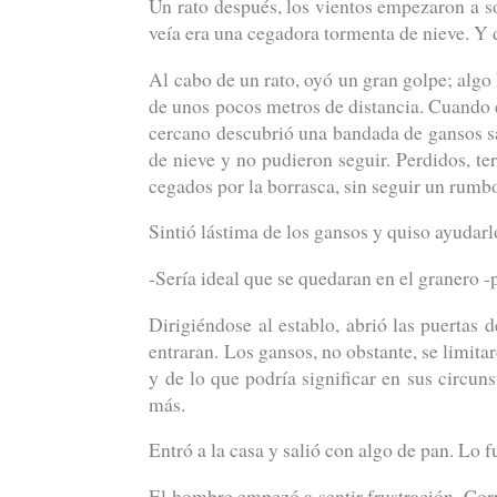
Un rato después, los vientos empezaron a s
veía era una cegadora tormenta de nieve. Y 
Al cabo de un rato, oyó un gran golpe; algo
de unos pocos metros de distancia. Cuando 
cercano descubrió una bandada de gansos salv
de nieve y no pudieron seguir. Perdidos, te
cegados por la borrasca, sin seguir un rumbo
Sintió lástima de los gansos y quiso ayudarl
-Sería ideal que se quedaran en el granero -
Dirigiéndose al establo, abrió las puertas 
entraran. Los gansos, no obstante, se limita
y de lo que podría significar en sus circuns
más.
Entró a la casa y salió con algo de pan. Lo 
El hombre empezó a sentir frustración. Corr