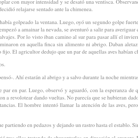
oplar con mayor intensidad y se desató una ventisca. Observan
decidió relajarse sentado ante la chimenea.
 había golpeado la ventana. Luego, oyó un segundo golpe fuerte
empezó a amainar la nevada, se aventuró a salir para averiguar
ajes. Por lo visto iban camino al sur para pasar allí el invie
rminaron en aquella finca sin alimento ni abrigo. Daban aleta
 fijo. El agricultor dedujo que un par de aquellas aves habían 
os.
pensó-. Ahí estarán al abrigo y a salvo durante la noche mientra
de par en par. Luego, observó y aguardó, con la esperanza de q
ron a revolotear dando vueltas. No parecía que se hubieran dado
tancias. El hombre intentó llamar la atención de las aves, per
fue partiendo en pedazos y dejando un rastro hasta el establo. 
ió tras ellos tratando de ahuyentarlos en dirección al granero.