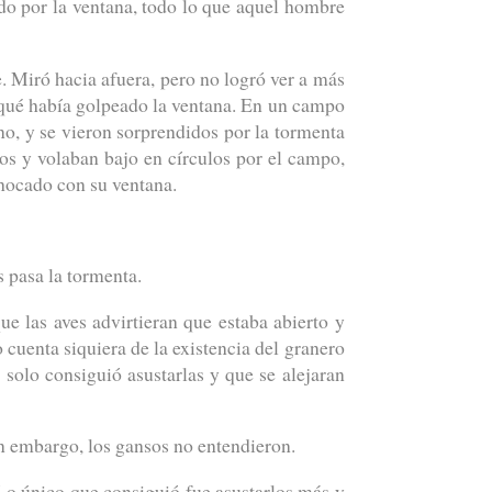
do por la ventana, todo lo que aquel hombre
. Miró hacia afuera, pero no logró ver a más
 qué había golpeado la ventana. En un campo
rno, y se vieron sorprendidos por la tormenta
zos y volaban bajo en círculos por el campo,
chocado con su ventana.
s pasa la tormenta.
ue las aves advirtieran que estaba abierto y
 cuenta siquiera de la existencia del granero
o solo consiguió asustarlas y que se alejaran
Sin embargo, los gansos no entendieron.
 Lo único que consiguió fue asustarlos más y