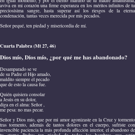
en igual momento; y por el eterno martirio de tu madre amantísima,
aviva en mi corazón una firme esperanza en los méritos infinitos de tu
preciosísima sangre, hasta superar así los riesgos de la eterna
condenación, tantas veces merecida por mis pecados.
Señor pequé, ten piedad y misericordia de mí.
Cuarta Palabra (Mt 27, 46)
Dios mío, Dios mío, ¿por qué me has abandonado?
Desamparado se ve
de su Padre el Hijo amado,
maldito siempre el pecado
que de esto la causa fue.
Quién quisiera consolar
a Jesús en su dolor,
diga en el alma: Señor ,
me pesa: no mas pecar.
Señor y Dios mío, que por mi amor agonizaste en la Cruz y tormento
tras tormento, además de tantos dolores en el cuerpo, sufriste con
invencible paciencia la más profunda aflicción interior, el abandono de
tu eterno Padre; ten piedad de todos los hombres que están