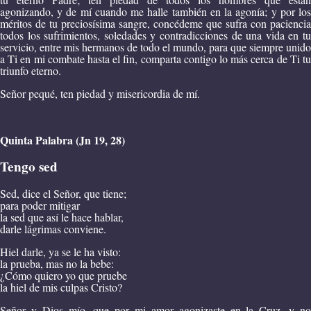
agonizando, y de mí cuando me halle también en la agonía; y por los
méritos de tu preciosísima sangre, concédeme que sufra con paciencia
todos los sufrimientos, soledades y contradicciones de una vida en tu
servicio, entre mis hermanos de todo el mundo, para que siempre unido
a Ti en mi combate hasta el fin, comparta contigo lo más cerca de Ti tu
triunfo eterno.
Señor pequé, ten piedad y misericordia de mí.
Quinta Palabra (Jn 19, 28)
Tengo sed
Sed, dice el Señor, que tiene;
para poder mitigar
la sed que así le hace hablar,
darle lágrimas conviene.
Hiel darle, ya se le ha visto:
la prueba, mas no la bebe:
¿Cómo quiero yo que pruebe
la hiel de mis culpas Cristo?
Señor y Dios mío, que por mi amor agonizaste en la Cruz, y no