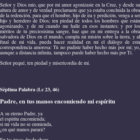
Señor y Dios mío, que por mi amor agonizaste en la Cruz, y desde su
altura de amor y de verdad proclamaste que ya estaba concluida la obra
de la redención, para que el hombre, hijo de ira y perdición, venga a ser
hijo y heredero de Dios; ten piedad de todos los hombres que están
agonizando, y de mí cuando me halle en esos instantes; y por los
méritos de tu preciosísima sangre, haz que en mi entrega a la obra
salvadora de Dios en el mundo, cumpla mi misión sobre la tierra, y al
final de mi vida, pueda hacer realidad en mí el diálogo de esta
correspondencia amorosa: Tú no pudiste haber hecho más por mí; yo,
aunque a distancia infinita, tampoco puede haber hecho más por Ti.
Señor pequé, ten piedad y misericordia de mí.
Séptima Palabra (Lc 23, 46)
Padre, en tus manos encomiendo mi espíritu
A su eterno Padre, ya
el espíritu encomienda;
si mi vida no se enmienda,
¿en qué manos parará?
En las tuyas desde ahora