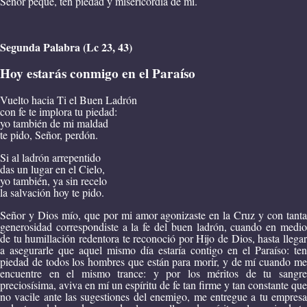
Señor pequé, ten piedad y misericordia de mí.
Segunda Palabra (Lc 23, 43)
Hoy estarás conmigo en el Paraíso
Vuelto hacia Ti el Buen Ladrón
con fe te implora tu piedad:
yo también de mi maldad
te pido, Señor, perdón.
Si al ladrón arrepentido
das un lugar en el Cielo,
yo también, ya sin recelo
la salvación hoy te pido.
Señor y Dios mío, que por mi amor agonizaste en la Cruz y con tanta
generosidad correspondiste a la fe del buen ladrón, cuando en medio
de tu humillación redentora te reconoció por Hijo de Dios, hasta llegar
a asegurarle que aquel mismo día estaría contigo en el Paraíso: ten
piedad de todos los hombres que están para morir, y de mí cuando me
encuentre en el mismo trance: y por los méritos de tu sangre
preciosísima, aviva en mí un espíritu de fe tan firme y tan constante que
no vacile ante las sugestiones del enemigo, me entregue a tu empresa