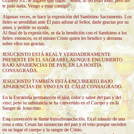
Granero S.I.. te sugiere que digas: “Señor, lo necesito todo; pero no
te pido nada. Vengo a estar contigo”.
Algunas veces, se hace la exposición del Santísimo Sacramento. Los
fieles se arrodillan ante Él para adorar al Señor, darle gracias por su
amor, y pedirle su ayuda.
Al final de la exposición, se da la bendición con el Santísimo a los
fieles: entonces, es el mismo Cristo quien les bendice y derrama
sobre ellos sus gracias.
JESUCRISTO ESTÁ REAL Y VERDADERAMENTE
PRESENTE EN EL SAGRARIO, AUNQUE ENCUBIERTO
BAJO APARIENCIAS DE PAN, EN LA HOSTIA
CONSAGRADA.
JESUCRISTO TAMBIÉN ESTÁ ENCUBIERTO BAJO
APARIENCIAS DE VINO EN EL CÁLIZ CONSAGRADO.
En la Eucaristía permanecen el olor, color y sabor del pan y del
vino; pero su substancia se ha convertido en el Cuerpo y en la
Sangre de Jesucristo .
Esta conversión se llama transubstanciación. Es el tránsito de una
cosa a otra. Cesan las sustancias del pan y el vino porque suceden
en su lugar el cuerpo y la sangre de Cristo.