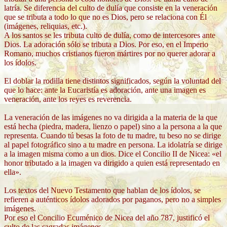
latría. Se diferencia del culto de dulía que consiste en la veneración
que se tributa a todo lo que no es Dios, pero se relaciona con Él
(imágenes, reliquias, etc.).
A los santos se les tributa culto de dulía, como de intercesores ante
Dios. La adoración sólo se tributa a Dios. Por eso, en el Imperio
Romano, muchos cristianos fueron mártires por no querer adorar a
los ídolos.
El doblar la rodilla tiene distintos significados, según la voluntad del
que lo hace: ante la Eucaristía es adoración, ante una imagen es
veneración, ante los reyes es reverencia.
La veneración de las imágenes no va dirigida a la materia de la que
está hecha (piedra, madera, lienzo o papel) sino a la persona a la que
representa. Cuando tú besas la foto de tu madre, tu beso no se dirige
al papel fotográfico sino a tu madre en persona. La idolatría se dirige
a la imagen misma como a un dios. Dice el Concilio II de Nicea: «el
honor tributado a la imagen va dirigido a quien está representado en
ella».
Los textos del Nuevo Testamento que hablan de los ídolos, se
refieren a auténticos ídolos adorados por paganos, pero no a simples
imágenes.
Por eso el Concilio Ecuménico de Nicea del año 787, justificó el
culto de las sagradas imágenes.