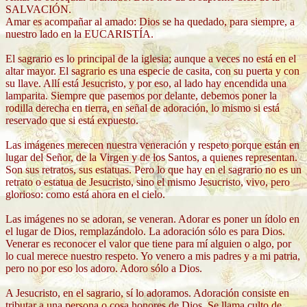
SALVACIÓN.
Amar es acompañar al amado: Dios se ha quedado, para siempre, a
nuestro lado en la EUCARISTÍA.
El sagrario es lo principal de la iglesia; aunque a veces no está en el
altar mayor. El sagrario es una especie de casita, con su puerta y con
su llave. Allí está Jesucristo, y por eso, al lado hay encendida una
lamparita. Siempre que pasemos por delante, debemos poner la
rodilla derecha en tierra, en señal de adoración, lo mismo si está
reservado que si está expuesto.
Las imágenes merecen nuestra veneración y respeto porque están en
lugar del Señor, de la Virgen y de los Santos, a quienes representan.
Son sus retratos, sus estatuas. Pero lo que hay en el sagrario no es un
retrato o estatua de Jesucristo, sino el mismo Jesucristo, vivo, pero
glorioso: como está ahora en el cielo.
Las imágenes no se adoran, se veneran. Adorar es poner un ídolo en
el lugar de Dios, remplazándolo. La adoración sólo es para Dios.
Venerar es reconocer el valor que tiene para mí alguien o algo, por
lo cual merece nuestro respeto. Yo venero a mis padres y a mi patria,
pero no por eso los adoro. Adoro sólo a Dios.
A Jesucristo, en el sagrario, sí lo adoramos. Adoración consiste en
tributar a una persona o cosa honores de Dios. Se llama culto de