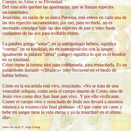
Cuerpo, su Alma y su Divinidad.
Del vino sólo quedan las apariencias, que se llaman especies
sacramentales.
Jesucristo, en razón de su única Persona, está entero en cada una de
las dos especies sacramentales; por eso, para recibirlo, no es
necesario comulgar bajo las dos especies de pan y vino: basta
cualquiera de las dos para recibirlo entero.
La palabra griega “soma”, en la antropología hebrea, significa
“cuerpo” en su totalidad; no en contraposición con la sangre.
Igualmente la palabra “airna” (sangre) significa lo que es el hombre
en su totalidad.
Cristo repite la misma idea para confirmarla, para remacharla. Es un
paralelismo llamado «climático» muy frecuente en el modo de
hablar hebreo.
Cristo en la eucaristía está vivo, resucitado. «No se trata de una
venerable reliquia, como sería el cuerpo muerto de Cristo; sino de
Jesús vivo como dice San Juan pan vivo . Y por ello vivificante.
Comer el cuerpo vivo y resucitado de Jesús nos llevará a nosotros
mismos a la resurrección final gloriosa» «El que come mi carne y
bebe mi sangre tiene la vida eterna y yo lo resucitaré en el último
día».
Autor del texto: P. Jorge Loring