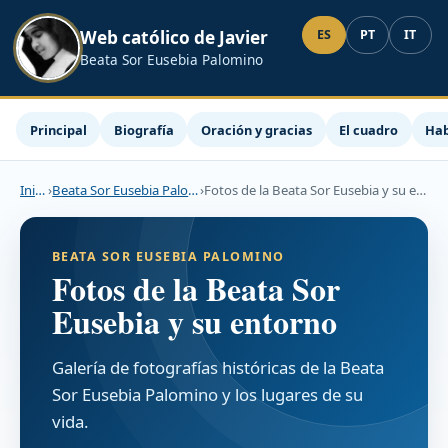
Web católico de Javier
ES
PT
IT
Beata Sor Eusebia Palomino
Principal
Biografía
Oración y gracias
El cuadro
Hab
Inicio
›
Beata Sor Eusebia Palomino
›
Fotos de la Beata Sor Eusebia y su entorno
BEATA SOR EUSEBIA PALOMINO
Fotos de la Beata Sor
Eusebia y su entorno
Galería de fotografías históricas de la Beata
Sor Eusebia Palomino y los lugares de su
vida.