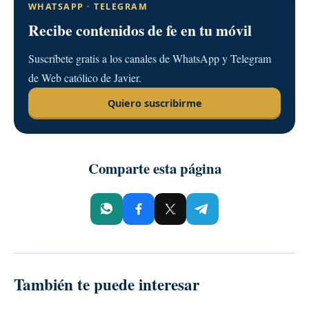
WHATSAPP · TELEGRAM
Recibe contenidos de fe en tu móvil
Suscríbete gratis a los canales de WhatsApp y Telegram
de Web católico de Javier.
Quiero suscribirme
Comparte esta página
Compartir
Compartir
Compartir
Compartir
por
en
en
por
WhatsApp
Facebook
X
Telegram
También te puede interesar