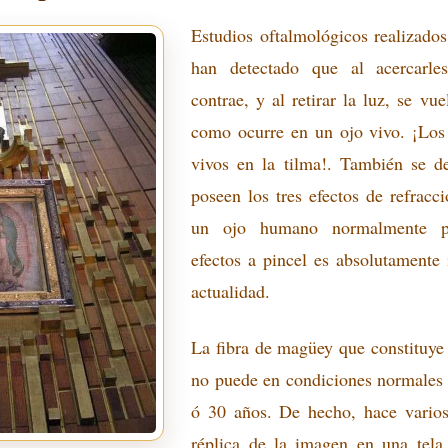
Estudios oftalmológicos realizado
han detectado que al acercarle
contrae, y al retirar la luz, se vuel
como ocurre en un ojo vivo. ¡Los
vivos en la tilma!. También se d
poseen los tres efectos de refrac
un ojo humano normalmente po
efectos a pincel es absolutamente
actualidad.
La fibra de magüey que constituye 
no puede en condiciones normales
ó 30 años. De hecho, hace varios
réplica de la imagen en una tela