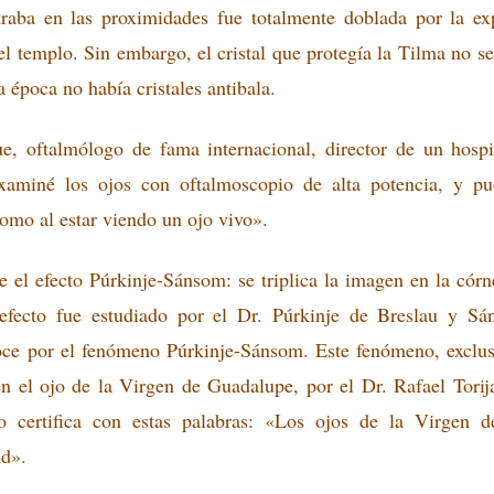
raba en las proximidades fue totalmente doblada por la ex
l templo. Sin embargo, el cristal que protegía la Tilma no s
 época no había cristales antibala.
e, oftalmólogo de fama internacional, director de un hospi
xaminé los ojos con oftalmoscopio de alta potencia, y pud
omo al estar viendo un ojo vivo».
e el efecto Púrkinje-Sánsom: se triplica la imagen en la córn
e efecto fue estudiado por el Dr. Púrkinje de Breslau y S
oce por el fenómeno Púrkinje-Sánsom. Este fenómeno, exclusi
n el ojo de la Virgen de Guadalupe, por el Dr. Rafael Torij
lo certifica con estas palabras: «Los ojos de la Virgen 
ad».