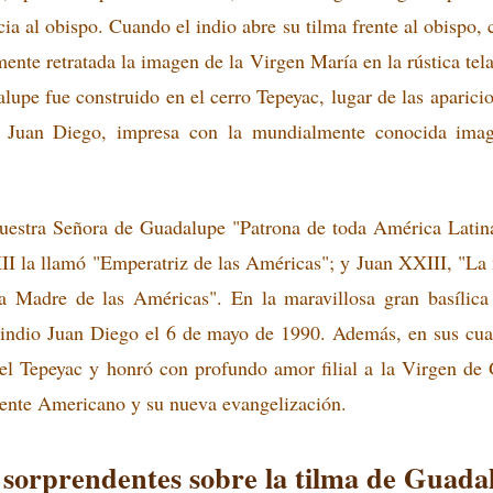
a al obispo. Cuando el indio abre su tilma frente al obispo, c
ente retratada la imagen de la Virgen María en la rústica tel
lupe fue construido en el cerro Tepeyac, lugar de las aparici
de Juan Diego, impresa con la mundialmente conocida ima
estra Señora de Guadalupe "Patrona de toda América Latina
II la llamó "Emperatriz de las Américas"; y Juan XXIII, "La 
 Madre de las Américas". En la maravillosa gran basílica
l indio Juan Diego el 6 de mayo de 1990. Además, en sus cua
ó el Tepeyac y honró con profundo amor filial a la Virgen d
ente Americano y su nueva evangelización.
 sorprendentes sobre la tilma de Guada