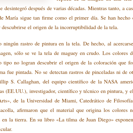
se desintegró después de varias décadas. Mientras tanto, a cas
de María sigue tan firme como el primer día. Se han hecho es
 descubrirse el origen de la incorruptibilidad de la tela.
o ningún rastro de pintura en la tela. De hecho, al acercar
magen, sólo se ve la tela de maguey en crudo. Los colores d
so tipo no logran descubrir el origen de la coloración que f
a fue pintada. No se detectan rastros de pinceladas ni de ot
illip S. Callaghan, del equipo científico de la NASA americ
s (EE.UU.), investigador, científico y técnico en pintura, y e
rts», de la Universidad de Miami, Catedrático de Filosofía
acolla, afirmaron que el material que origina los colores 
 en la tierra. En su libro «La tilma de Juan Diego» exponen 
icular.