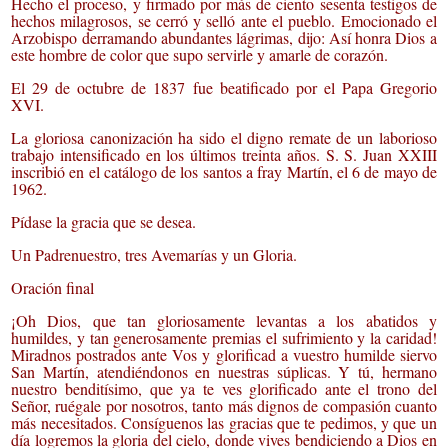
Hecho el proceso, y firmado por más de ciento sesenta testigos de
hechos milagrosos, se cerró y selló ante el pueblo. Emocionado el
Arzobispo derramando abundantes lágrimas, dijo: Así honra Dios a
este hombre de color que supo servirle y amarle de corazón.
El 29 de octubre de 1837 fue beatificado por el Papa Gregorio
XVI.
La gloriosa canonización ha sido el digno remate de un laborioso
trabajo intensificado en los últimos treinta años. S. S. Juan XXIII
inscribió en el catálogo de los santos a fray Martín, el 6 de mayo de
1962.
Pídase la gracia que se desea.
Un Padrenuestro, tres Avemarías y un Gloria.
Oración final
¡Oh Dios, que tan gloriosamente levantas a los abatidos y
humildes, y tan generosamente premias el sufrimiento y la caridad!
Miradnos postrados ante Vos y glorificad a vuestro humilde siervo
San Martín, atendiéndonos en nuestras súplicas. Y tú, hermano
nuestro benditísimo, que ya te ves glorificado ante el trono del
Señor, ruégale por nosotros, tanto más dignos de compasión cuanto
más necesitados. Consíguenos las gracias que te pedimos, y que un
día logremos la gloria del cielo, donde vives bendiciendo a Dios en