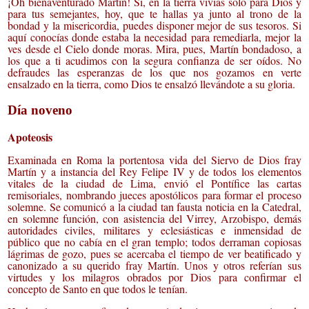
¡Oh bienaventurado Martín! Si, en la tierra vivías sólo para Dios y
para tus semejantes, hoy, que te hallas ya junto al trono de la
bondad y la misericordia, puedes disponer mejor de sus tesoros. Si
aquí conocías donde estaba la necesidad para remediarla, mejor la
ves desde el Cielo donde moras. Mira, pues, Martín bondadoso, a
los que a ti acudimos con la segura confianza de ser oídos. No
defraudes las esperanzas de los que nos gozamos en verte
ensalzado en la tierra, como Dios te ensalzó llevándote a su gloria.
Día noveno
Apoteosis
Examinada en Roma la portentosa vida del Siervo de Dios fray
Martín y a instancia del Rey Felipe IV y de todos los elementos
vitales de la ciudad de Lima, envió el Pontífice las cartas
remisoriales, nombrando jueces apostólicos para formar el proceso
solemne. Se comunicó a la ciudad tan fausta noticia en la Catedral,
en solemne función, con asistencia del Virrey, Arzobispo, demás
autoridades civiles, militares y eclesiásticas e inmensidad de
público que no cabía en el gran templo; todos derraman copiosas
lágrimas de gozo, pues se acercaba el tiempo de ver beatificado y
canonizado a su querido fray Martín. Unos y otros referían sus
virtudes y los milagros obrados por Dios para confirmar el
concepto de Santo en que todos le tenían.