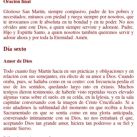
Oración final
Glorioso San Martín, siempre compasivo, padre de los pobres y
necesitados; míranos con piedad y ruega siempre por nosotros, que
te invocamos con fe absoluta en tu bondad y en tu poder. No nos
olvides ante este Dios, a quien siempre serviste y adoraste. Padre,
Hijo y Espíritu Santo, a quien nosotros también queremos servir y
adorar ahora y por toda la Eternidad. Amén.
Día sexto
Amor de Dios
Todo cuanto fray Martín hacía en sus prácticas y obligaciones y en
relación con sus semejantes, era efecto de su amor a Dios. Cuando
oraba, pues, se hallaba como en su centro: con frecuencia perdía el
uso de los sentidos, quedando largo rato en éxtasis. Muchos
testigos dieron testimonio, de haberle visto repetidas veces elevado
algunas varas sobre el suelo, en su celda, en la Iglesia, y en la sala
capitular conversando con la imagen de Cristo Crucificado. Si a
esto añadimos la sublimidad del momento en que recibía a Jesús
Sacramentado en que se sentía como en una gloria anticipada,
conversando íntimamente con su Dios, no nos extrañará el que,
aceptando Dios tan grande amor, hiciera tan poderoso a su fiel y
amante Siervo.