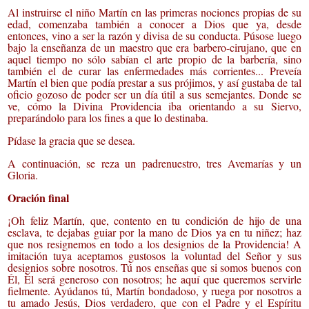
Al instruirse el niño Martín en las primeras nociones propias de su
edad, comenzaba también a conocer a Dios que ya, desde
entonces, vino a ser la razón y divisa de su conducta. Púsose luego
bajo la enseñanza de un maestro que era barbero-cirujano, que en
aquel tiempo no sólo sabían el arte propio de la barbería, sino
también el de curar las enfermedades más corrientes... Preveía
Martín el bien que podía prestar a sus prójimos, y así gustaba de tal
oficio gozoso de poder ser un día útil a sus semejantes. Donde se
ve, cómo la Divina Providencia iba orientando a su Siervo,
preparándolo para los fines a que lo destinaba.
Pídase la gracia que se desea.
A continuación, se reza un padrenuestro, tres Avemarías y un
Gloria.
Oración final
¡Oh feliz Martín, que, contento en tu condición de hijo de una
esclava, te dejabas guiar por la mano de Dios ya en tu niñez; haz
que nos resignemos en todo a los designios de la Providencia! A
imitación tuya aceptamos gustosos la voluntad del Señor y sus
designios sobre nosotros. Tú nos enseñas que si somos buenos con
Él, Él será generoso con nosotros; he aquí que queremos servirle
fielmente. Ayúdanos tú, Martín bondadoso, y ruega por nosotros a
tu amado Jesús, Dios verdadero, que con el Padre y el Espíritu