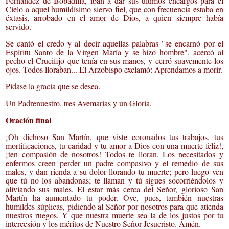
Fernández de Bobadilla, iban a dar sus últimos encargos para el
Cielo a aquel humildísimo siervo fiel, que con frecuencia estaba en
éxtasis, arrobado en el amor de Dios, a quien siempre había
servido.
Se cantó el credo y al decir aquellas palabras "se encarnó por el
Espíritu Santo de la Virgen María y se hizo hombre", acercó al
pecho el Crucifijo que tenía en sus manos, y cerró suavemente los
ojos. Todos lloraban... El Arzobispo exclamó: Aprendamos a morir.
Pídase la gracia que se desea.
Un Padrenuestro, tres Avemarías y un Gloria.
Oración final
¡Oh dichoso San Martín, que viste coronados tus trabajos, tus
mortificaciones, tu caridad y tu amor a Dios con una muerte feliz!,
¡ten compasión de nosotros! Todos te lloran. Los necesitados y
enfermos creen perder un padre compasivo y el remedio de sus
males, y dan rienda a su dolor llorando tu muerte; pero luego ven
que tú no los abandonas; te llaman y tú sigues socorriéndolos y
aliviando sus males. El estar más cerca del Señor, glorioso San
Martín ha aumentado tu poder. Oye, pues, también nuestras
humildes súplicas, pidiendo al Señor por nosotros para que atienda
nuestros ruegos. Y que nuestra muerte sea la de los justos por tu
intercesión y los méritos de Nuestro Señor Jesucristo. Amén.