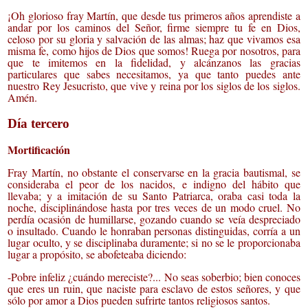
¡Oh glorioso fray Martín, que desde tus primeros años aprendiste a
andar por los caminos del Señor, firme siempre tu fe en Dios,
celoso por su gloria y salvación de las almas; haz que vivamos esa
misma fe, como hijos de Dios que somos! Ruega por nosotros, para
que te imitemos en la fidelidad, y alcánzanos las gracias
particulares que sabes necesitamos, ya que tanto puedes ante
nuestro Rey Jesucristo, que vive y reina por los siglos de los siglos.
Amén.
Día tercero
Mortificación
Fray Martín, no obstante el conservarse en la gracia bautismal, se
consideraba el peor de los nacidos, e indigno del hábito que
llevaba; y a imitación de su Santo Patriarca, oraba casi toda la
noche, disciplinándose hasta por tres veces de un modo cruel. No
perdía ocasión de humillarse, gozando cuando se veía despreciado
o insultado. Cuando le honraban personas distinguidas, corría a un
lugar oculto, y se disciplinaba duramente; si no se le proporcionaba
lugar a propósito, se abofeteaba diciendo:
-Pobre infeliz ¿cuándo mereciste?... No seas soberbio; bien conoces
que eres un ruin, que naciste para esclavo de estos señores, y que
sólo por amor a Dios pueden sufrirte tantos religiosos santos.