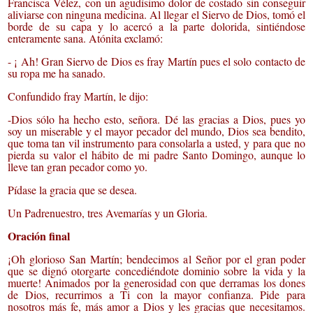
Francisca Vélez, con un agudísimo dolor de costado sin conseguir
aliviarse con ninguna medicina. Al llegar el Siervo de Dios, tomó el
borde de su capa y lo acercó a la parte dolorida, sintiéndose
enteramente sana. Atónita exclamó:
- ¡ Ah! Gran Siervo de Dios es fray Martín pues el solo contacto de
su ropa me ha sanado.
Confundido fray Martín, le dijo:
-Dios sólo ha hecho esto, señora. Dé las gracias a Dios, pues yo
soy un miserable y el mayor pecador del mundo, Dios sea bendito,
que toma tan vil instrumento para consolarla a usted, y para que no
pierda su valor el hábito de mi padre Santo Domingo, aunque lo
lleve tan gran pecador como yo.
Pídase la gracia que se desea.
Un Padrenuestro, tres Avemarías y un Gloria.
Oración final
¡Oh glorioso San Martín; bendecimos al Señor por el gran poder
que se dignó otorgarte concediéndote dominio sobre la vida y la
muerte! Animados por la generosidad con que derramas los dones
de Dios, recurrimos a Ti con la mayor confianza. Pide para
nosotros más fe, más amor a Dios y les gracias que necesitamos.