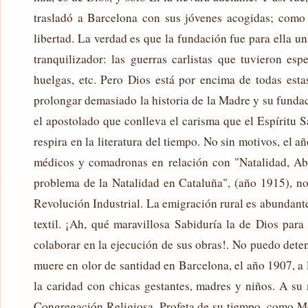
trasladó a Barcelona con sus jóvenes acogidas; como
libertad. La verdad es que la fundación fue para ella u
tranquilizador: las guerras carlistas que tuvieron es
huelgas, etc. Pero Dios está por encima de todas esta
prolongar demasiado la historia de la Madre y su fundac
el apostolado que conlleva el carisma que el Espíritu S
respira en la literatura del tiempo. No sin motivos, el
médicos y comadronas en relación con "Natalidad, Ab
problema de la Natalidad en Cataluña", (año 1915), no
Revolución Industrial. La emigración rural es abundante h
textil. ¡Ah, qué maravillosa Sabiduría la de Dios par
colaborar en la ejecución de sus obras!. No puedo deten
muere en olor de santidad en Barcelona, el año 1907, a
la caridad con chicas gestantes, madres y niños. A su
Congregación Religiosa. Profeta de su tiempo, como Moi