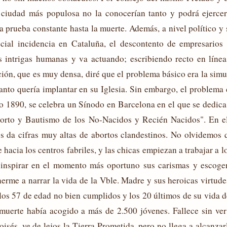
 ciudad más populosa no la conocerían tanto y podrá ejerce
na prueba constante hasta la muerte. Además, a nivel político y
pecial incidencia en Cataluña, el descontento de empresario
s intrigas humanas y va actuando; escribiendo recto en líne
ión, que es muy densa, diré que el problema básico era la simul
anto quería implantar en su Iglesia. Sin embargo, el problema
 año 1890, se celebra un Sínodo en Barcelona en el que se dedic
orto y Bautismo de los No-Nacidos y Recién Nacidos". En el 
s da cifras muy altas de abortos clandestinos. No olvidemos 
acia los centros fabriles, y las chicas empiezan a trabajar a lo
a inspirar en el momento más oportuno sus carismas y escoge
erme a narrar la vida de la Vble. Madre y sus heroicas virtude
 los 57 de edad no bien cumplidos y los 20 últimos de su vida 
 muerte había acogido a más de 2.500 jóvenes. Fallece sin v
sés, ve de lejos la Tierra Prometida, pero no llega a alcanzar