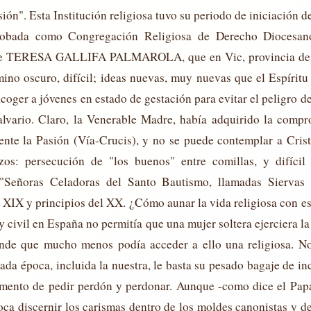
sión". Esta Institución religiosa tuvo su periodo de iniciación 
robada como Congregación Religiosa de Derecho Diocesan
e TERESA GALLIFA PALMAROLA, que en Vic, provincia de B
no oscuro, difícil; ideas nuevas, muy nuevas que el Espíritu 
acoger a jóvenes en estado de gestación para evitar el peligro d
lvario. Claro, la Venerable Madre, había adquirido la comp
ente la Pasión (Vía-Crucis), y no se puede contemplar a Cris
zos: persecución de "los buenos" entre comillas, y difícil
"Señoras Celadoras del Santo Bautismo, llamadas Siervas 
glo XIX y principios del XX. ¿Cómo aunar la vida religiosa con e
civil en España no permitía que una mujer soltera ejerciera la 
iende que mucho menos podía acceder a ello una religiosa. N
cada época, incluida la nuestra, le basta su pesado bagaje de 
mento de pedir perdón y perdonar. Aunque -como dice el Papa
toca discernir los carismas dentro de los moldes canonistas y de