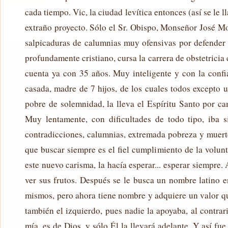
cada tiempo. Vic, la ciudad levítica entonces (así se le
extraño proyecto. Sólo el Sr. Obispo, Monseñor José Mo
salpicaduras de calumnias muy ofensivas por defender a 
profundamente cristiano, cursa la carrera de obstetricia
cuenta ya con 35 años. Muy inteligente y con la confi
casada, madre de 7 hijos, de los cuales todos excepto 
pobre de solemnidad, la lleva el Espíritu Santo por ca
Muy lentamente, con dificultades de todo tipo, iba 
contradicciones, calumnias, extremada pobreza y muertes
que buscar siempre es el fiel cumplimiento de la volun
este nuevo carisma, la hacía esperar... esperar siempre
ver sus frutos. Después se le busca un nombre latino en
mismos, pero ahora tiene nombre y adquiere un valor qu
también el izquierdo, pues nadie la apoyaba, al contrar
mía, es de Dios, y sólo Él la llevará adelante. Y así f