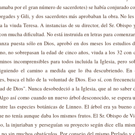
 llamaba por el gran número de sacerdotes) se había conjurado co
rgades y Gili, y dos sacerdotes más aprobaban la obra. No les 
la viuda Teresa. A instancias de su director, del Sr. Obispo 
 con mucha dificultad. No está instruida en letras para comenzar
anza puesta sólo en Dios, aprobó en dos meses los estudios d
uno, no sobrepasan la edad de cinco años, viuda a los 32 con 
minos incomprensibles para todos incluida la Iglesia, pero so
siguiendo el camino a medida que lo iba descubriendo. En 
, busca el hilo de la voluntad de Dios. Eso sí, con frecuenci
tad de Dios". Nunca desobedeció a la Iglesia, que al no saber 
. Algo así como cuando un nuevo árbol desconocido, se espera 
tre las especies botánicas de Linneo. El árbol era ya bueno a
e no tenía aunque daba los mismos frutos. El Sr. Obispo de Vi
io, la injuriaban y perseguían su proyecto según dice ella mis
ue, no sin muchos obstáculos. Por consejo del mismo Prelado y 