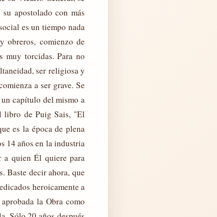
r su apostolado con más
 social es un tiempo nada
s y obreros, comienzo de
as muy torcidas. Para no
taneidad, ser religiosa y
 comienza a ser grave. Se
a un capítulo del mismo a
libro de Puig Sais, "El
que es la época de plena
s 14 años en la industria
r a quien Él quiere para
s. Baste decir ahora, que
dedicados heroicamente a
er aprobada la Obra como
la. Sólo 20 años después