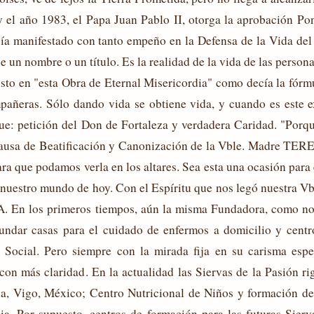
l año 1983, el Papa Juan Pablo II, otorga la aprobación Ponti
bía manifestado con tanto empeño en la Defensa de la Vida d
e un nombre o un título. Es la realidad de la vida de las person
sto en "esta Obra de Eternal Misericordia" como decía la fórm
añeras. Sólo dando vida se obtiene vida, y cuando es este e
e: petición del Don de Fortaleza y verdadera Caridad. "Porque
 causa de Beatificación y Canonización de la Vble. Madre TERES
ara que podamos verla en los altares. Sea esta una ocasión para
e nuestro mundo de hoy. Con el Espíritu que nos legó nuestra Vb
A. En los primeros tiempos, aún la misma Fundadora, como no
fundar casas para el cuidado de enfermos a domicilio y cent
 Social. Pero siempre con la mirada fija en su carisma espe
con más claridad. En la actualidad las Siervas de la Pasión ri
na, Vigo, México; Centro Nutricional de Niños y formación d
cia. Por supuesto, centros de formación para las futuras Sierv