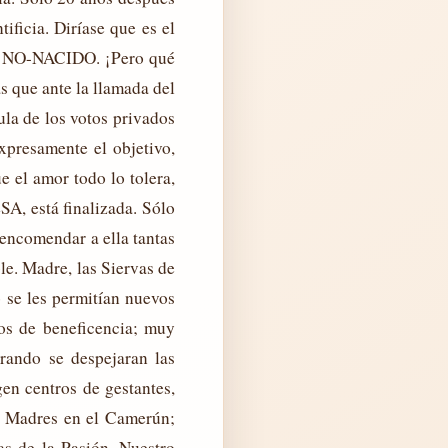
ficia. Diríase que es el
el NO-NACIDO. ¡Pero qué
as que ante la llamada del
ula de los votos privados
xpresamente el objetivo,
 el amor todo lo tolera,
A, está finalizada. Sólo
 encomendar a ella tantas
le. Madre, las Siervas de
 se les permitían nuevos
ros de beneficencia; muy
rando se despejaran las
gen centros de gestantes,
e Madres en el Camerún;
as de la Pasión. Nuestro