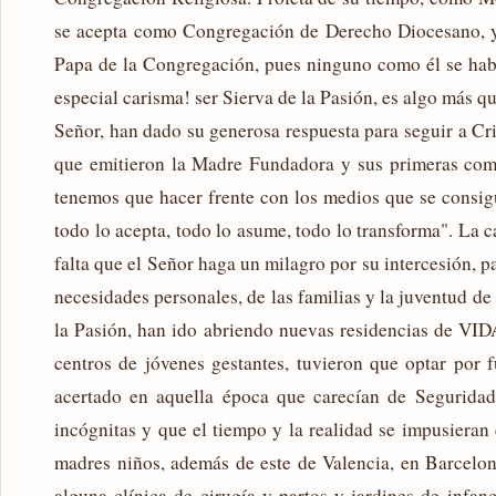
se acepta como Congregación de Derecho Diocesano, y e
Papa de la Congregación, pues ninguno como él se ha
especial carisma! ser Sierva de la Pasión, es algo más qu
Señor, han dado su generosa respuesta para seguir a Cri
que emitieron la Madre Fundadora y sus primeras comp
tenemos que hacer frente con los medios que se consigu
todo lo acepta, todo lo asume, todo lo transforma". La
falta que el Señor haga un milagro por su intercesión, p
necesidades personales, de las familias y la juventud d
la Pasión, han ido abriendo nuevas residencias de VID
centros de jóvenes gestantes, tuvieron que optar por 
acertado en aquella época que carecían de Seguridad
incógnitas y que el tiempo y la realidad se impusieran 
madres niños, además de este de Valencia, en Barcelo
alguna clínica de cirugía y partos y jardines de infan