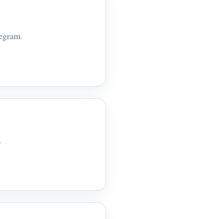
legram.
.