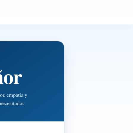
ñor
or, empatía y
necesitados.