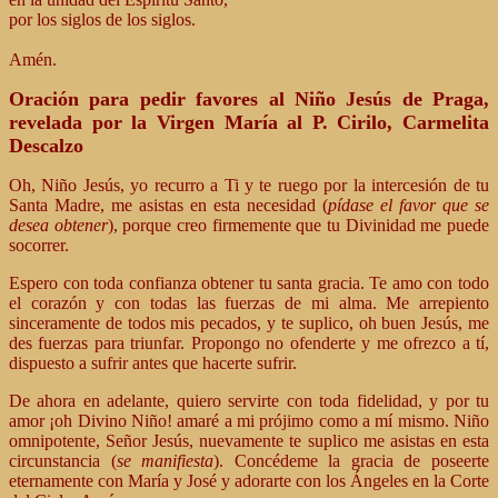
por los siglos de los siglos.
Amén.
Oración para pedir favores al Niño Jesús de Praga,
revelada por la Virgen María al P. Cirilo, Carmelita
Descalzo
Oh, Niño Jesús, yo recurro a Ti y te ruego por la intercesión de tu
Santa Madre, me asistas en esta necesidad (
pídase el favor que se
desea obtener
), porque creo firmemente que tu Divinidad me puede
socorrer.
Espero con toda confianza obtener tu santa gracia. Te amo con todo
el corazón y con todas las fuerzas de mi alma. Me arrepiento
sinceramente de todos mis pecados, y te suplico, oh buen Jesús, me
des fuerzas para triunfar. Propongo no ofenderte y me ofrezco a tí,
dispuesto a sufrir antes que hacerte sufrir.
De ahora en adelante, quiero servirte con toda fidelidad, y por tu
amor ¡oh Divino Niño! amaré a mi prójimo como a mí mismo. Niño
omnipotente, Señor Jesús, nuevamente te suplico me asistas en esta
circunstancia (
se manifiesta
). Concédeme la gracia de poseerte
eternamente con María y José y adorarte con los Ángeles en la Corte