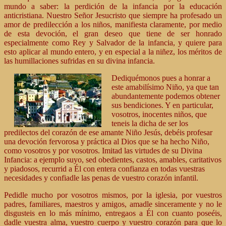
mundo a saber: la perdición de la infancia por la educación
anticristiana. Nuestro Señor Jesucristo que siempre ha profesado un
amor de predilección a los niños, manifiesta claramente, por medio
de esta devoción, el gran deseo que tiene de ser honrado
especialmente como Rey y Salvador de la infancia, y quiere para
esto aplicar al mundo entero, y en especial a la niñez, los méritos de
las humillaciones sufridas en su divina infancia.
Dediquémonos pues a honrar a
este amabilísimo Niño, ya que tan
abundantemente podemos obtener
sus bendiciones. Y en particular,
vosotros, inocentes niños, que
teneis la dicha de ser los
predilectos del corazón de ese amante Niño Jesús, debéis profesar
una devoción fervorosa y práctica al Dios que se ha hecho Niño,
como vosotros y por vosotros. Imitad las virtudes de su Divina
Infancia: a ejemplo suyo, sed obedientes, castos, amables, caritativos
y piadosos, recurrid a Él con entera confianza en todas vuestras
necesidades y confiadle las penas de vuestro corazón infantil.
Pedidle mucho por vosotros mismos, por la iglesia, por vuestros
padres, familiares, maestros y amigos, amadle sinceramente y no le
disgusteis en lo más mínimo, entregaos a Él con cuanto poseéis,
dadle vuestra alma, vuestro cuerpo y vuestro corazón para que lo