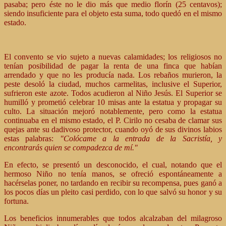
pasaba; pero éste no le dio más que medio florín (25 centavos);
siendo insuficiente para el objeto esta suma, todo quedó en el mismo
estado.
El convento se vio sujeto a nuevas calamidades; los religiosos no
tenían posibilidad de pagar la renta de una finca que habían
arrendado y que no les producía nada. Los rebaños murieron, la
peste desoló la ciudad, muchos carmelitas, inclusive el Superior,
sufrieron este azote. Todos acudieron al Niño Jesús. El Superior se
humilló y prometió celebrar 10 misas ante la estatua y propagar su
culto. La situación mejoró notablemente, pero como la estatua
continuaba en el mismo estado, el P. Cirilo no cesaba de clamar sus
quejas ante su dadivoso protector, cuando oyó de sus divinos labios
estas palabras:
"Colócame a la entrada de la Sacristía, y
encontrarás quien se compadezca de mí."
En efecto, se presentó un desconocido, el cual, notando que el
hermoso Niño no tenía manos, se ofreció espontáneamente a
hacérselas poner, no tardando en recibir su recompensa, pues ganó a
los pocos días un pleito casi perdido, con lo que salvó su honor y su
fortuna.
Los beneficios innumerables que todos alcalzaban del milagroso