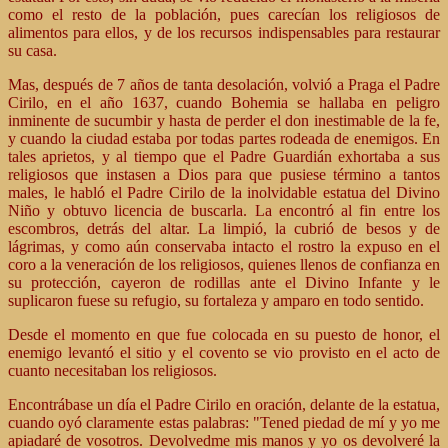
como el resto de la población, pues carecían los religiosos de
alimentos para ellos, y de los recursos indispensables para restaurar
su casa.
Mas, después de 7 años de tanta desolación, volvió a Praga el Padre
Cirilo, en el año 1637, cuando Bohemia se hallaba en peligro
inminente de sucumbir y hasta de perder el don inestimable de la fe,
y cuando la ciudad estaba por todas partes rodeada de enemigos. En
tales aprietos, y al tiempo que el Padre Guardián exhortaba a sus
religiosos que instasen a Dios para que pusiese término a tantos
males, le habló el Padre Cirilo de la inolvidable estatua del Divino
Niño y obtuvo licencia de buscarla. La encontró al fin entre los
escombros, detrás del altar. La limpió, la cubrió de besos y de
lágrimas, y como aún conservaba intacto el rostro la expuso en el
coro a la veneración de los religiosos, quienes llenos de confianza en
su protección, cayeron de rodillas ante el Divino Infante y le
suplicaron fuese su refugio, su fortaleza y amparo en todo sentido.
Desde el momento en que fue colocada en su puesto de honor, el
enemigo levantó el sitio y el covento se vio provisto en el acto de
cuanto necesitaban los religiosos.
Encontrábase un día el Padre Cirilo en oración, delante de la estatua,
cuando oyó claramente estas palabras: "Tened piedad de mí y yo me
apiadaré de vosotros. Devolvedme mis manos y yo os devolveré la