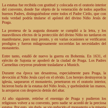
La estatua fue recibida con gratitud y colocada en el oratorio interior
del convento, donde fue objeto de la veneración de todos aquellos
buenos Padres, distinguiéndose entre todos el Padre Cirilo, que con
toda verdad podría titularse el apóstol del divino Niño Jesús de
Praga.
La promesa de la augusta donante se cumplió a la letra, y los
maravillosos efectos de la protección del divino Niño no tardaron en
manifestarse, pues muy pronto, y en varias ocasiones se verificaron
prodigios y fueron milagrosamente socorridas las necesidades del
monasterio.
Entre tanto, estalló de nuevo la guerra en Bohemia. En 1631, el
ejército de Sajonia se apoderó de la ciudad de Praga. Los Padres
Carmelitas creyeron prudente trasladarse a Munich.
Durante esa época tan desastrosa, especialmente para Praga, la
devoción al Niño Jesús cayó en el olvido. Los herejes destruyeron la
iglesia, saquearon el monasterio, penetraron en el oratorio interior,
hicieron burla de la estatua del Niño Jesús, y quebrándole las manos,
la arrojaron con desprecio detrás del altar.
Al año siguiente, retiróse el enemigo de Praga y pudieron los
religiosos volver a su convento, pero nadie se acordó de la preciosa
estatua. Por esto, sin duda, se vio reducido el monasterio a la miseria