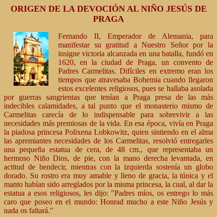
ORIGEN DE LA DEVOCIÓN AL NIÑO JESÚS DE
PRAGA
Fernando II, Emperador de Alemania, para
manifestar su gratitud a Nuestro Señor por la
insigne victoria alcanzada en una batalla, fundó en
1620, en la ciudad de Praga, un convento de
Padres Carmelitas. Difíciles en extremo eran los
tiempos que atravesaba Bohemia cuando llegaron
estos excelentes religiosos, pues se hallaba asolada
por guerras sangrientas que tenían a Praga presa de las más
indecibles calamidades, a tal punto que el monasterio mismo de
Carmelitas carecía de lo indispensable para sobrevivir a las
necesidades más premiosas de la vida. En esa época, vivía en Praga
la piadosa princesa Polixena Lobkowitz, quien sintiendo en el alma
las apremiantes necesidades de los Carmelitas, resolvió entregarles
una pequeña estatua de cera, de 48 cm., que representaba un
hermoso Niño Dios, de pie, con la mano derecha levantada, en
actitud de bendecir, mientras con la izquierda sostenía un globo
dorado. Su rostro era muy amable y lleno de gracia, la túnica y el
manto habían sido arreglados por la misma princesa, la cual, al dar la
estatua a esos religiosos, les dijo: "Padres míos, os entrego lo más
caro que poseo en el mundo: Honrad mucho a este Niño Jesús y
nada os faltará."