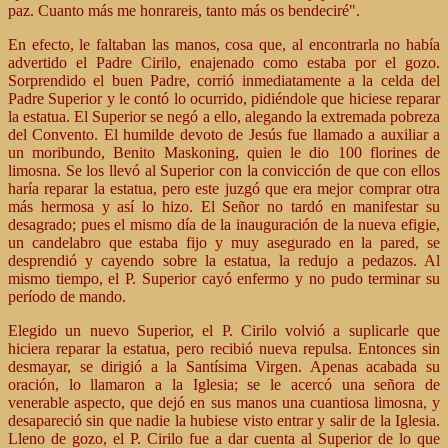
paz. Cuanto más me honrareis, tanto más os bendeciré".
En efecto, le faltaban las manos, cosa que, al encontrarla no había
advertido el Padre Cirilo, enajenado como estaba por el gozo.
Sorprendido el buen Padre, corrió inmediatamente a la celda del
Padre Superior y le contó lo ocurrido, pidiéndole que hiciese reparar
la estatua. El Superior se negó a ello, alegando la extremada pobreza
del Convento. El humilde devoto de Jesús fue llamado a auxiliar a
un moribundo, Benito Maskoning, quien le dio 100 florines de
limosna. Se los llevó al Superior con la convicción de que con ellos
haría reparar la estatua, pero este juzgó que era mejor comprar otra
más hermosa y así lo hizo. El Señor no tardó en manifestar su
desagrado; pues el mismo día de la inauguración de la nueva efigie,
un candelabro que estaba fijo y muy asegurado en la pared, se
desprendió y cayendo sobre la estatua, la redujo a pedazos. Al
mismo tiempo, el P. Superior cayó enfermo y no pudo terminar su
período de mando.
Elegido un nuevo Superior, el P. Cirilo volvió a suplicarle que
hiciera reparar la estatua, pero recibió nueva repulsa. Entonces sin
desmayar, se dirigió a la Santísima Virgen. Apenas acabada su
oración, lo llamaron a la Iglesia; se le acercó una señora de
venerable aspecto, que dejó en sus manos una cuantiosa limosna, y
desapareció sin que nadie la hubiese visto entrar y salir de la Iglesia.
Lleno de gozo, el P. Cirilo
fue a dar cuenta al Superior de lo que