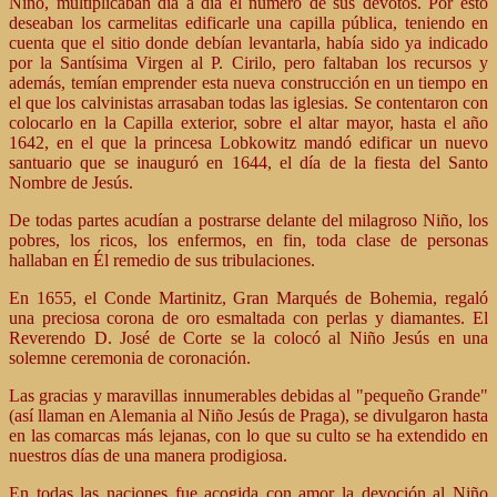
Niño, multiplicaban día a día el número de sus devotos. Por esto
deseaban los carmelitas edificarle una capilla pública, teniendo en
cuenta que el sitio donde debían levantarla, había sido ya indicado
por la Santísima Virgen al P. Cirilo, pero faltaban los recursos y
además, temían emprender esta nueva construcción en un tiempo en
el que los calvinistas arrasaban todas las iglesias. Se contentaron con
colocarlo en la Capilla exterior, sobre el altar mayor, hasta el año
1642, en el que la princesa Lobkowitz mandó edificar un nuevo
santuario que se inauguró en 1644, el día de la fiesta del Santo
Nombre de Jesús.
De todas partes acudían a postrarse delante del milagroso Niño, los
pobres, los ricos, los enfermos, en fin, toda clase de personas
hallaban en Él remedio de sus tribulaciones.
En 1655, el Conde Martinitz, Gran Marqués de Bohemia, regaló
una preciosa corona de oro esmaltada con perlas y diamantes. El
Reverendo D. José de Corte se la colocó al Niño Jesús en una
solemne ceremonia de coronación.
Las gracias y maravillas innumerables debidas al "pequeño Grande"
(así llaman en Alemania al Niño Jesús de Praga), se divulgaron hasta
en las comarcas más lejanas, con lo que su culto se ha extendido en
nuestros días de una manera prodigiosa.
En todas las naciones fue acogida con amor la devoción al Niño