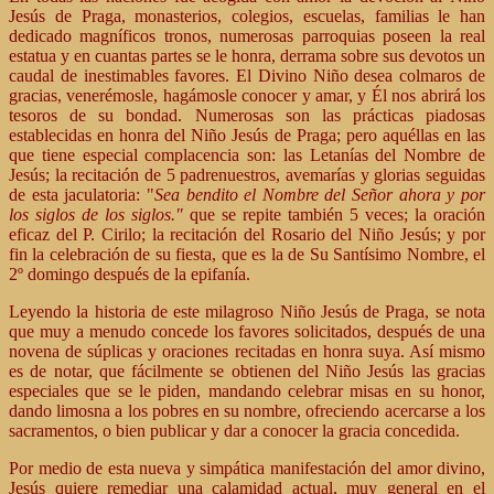
Jesús de Praga, monasterios, colegios, escuelas, familias le han
dedicado magníficos tronos, numerosas parroquias poseen la real
estatua y en cuantas partes se le honra, derrama sobre sus devotos un
caudal de inestimables favores. El Divino Niño desea colmaros de
gracias, venerémosle, hagámosle conocer y amar, y
É
l nos abrirá los
tesoros de su bondad. Numerosas son las prácticas piadosas
establecidas en honra del Niño Jesús de Praga; pero aquéllas en las
que tiene especial complacencia son: las Letanías del Nombre de
Jesús; la recitación de 5 padrenuestros, avemarías y glorias seguidas
de esta jaculatoria: "
Sea bendito el Nombre del Señor ahora y por
los siglos de los siglos."
que se repite también 5 veces; la oración
eficaz del P. Cirilo; la recitación del Rosario del Niño Jesús; y por
fin la celebración de su fiesta, que es la de Su Santísimo Nombre, el
2º domingo después de la epifanía.
Leyendo la historia de este milagroso Niño Jesús de Praga, se nota
que muy a menudo concede los favores solicitados, después de una
novena de súplicas y oraciones recitadas en honra suya. Así mismo
es de notar, que fácilmente se obtienen del Niño Jesús las gracias
especiales que se le piden, mandando celebrar misas en su honor,
dando limosna a los pobres en su nombre, ofreciendo acercarse a los
sacramentos, o bien publicar y dar a conocer la gracia concedida.
Por medio de esta nueva y simpática manifestación del amor divino,
Jesús quiere remediar una calamidad actual, muy general en el