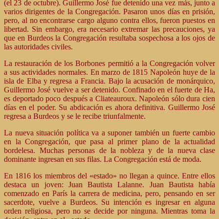
(el 23 de octubre). Guillermo José fue detenido una vez más, junto a
varios dirigentes de la Congregación. Pasaron unos días en prisión,
pero, al no encontrarse cargo alguno contra ellos, fueron puestos en
libertad. Sin embargo, era necesario extremar las precauciones, ya
que en Burdeos la Congregación resultaba sospechosa a los ojos de
las autoridades civiles.
La restauración de los Borbones permitió a la Congregación volver
a sus actividades normales. En marzo de 1815 Napoleón huye de la
isla de Elba y regresa a Francia. Bajo la acusación de monárquico,
Guillermo José vuelve a ser detenido. Confinado en el fuerte de Ha,
es deportado poco después a Cliateauroux. Napoleón sólo dura cien
días en el poder. Su abdicación es ahora definitiva. Guillermo José
regresa a Burdeos y se le recibe triunfalmente.
La nueva situación política va a suponer también un fuerte cambio
en la Congregación, que pasa al primer plano de la actualidad
bordelesa. Muchas personas de la nobleza y de la nueva clase
dominante ingresan en sus filas. La Congregación está de moda.
En 1816 los miembros del «estado» no llegan a quince. Entre ellos
destaca un joven: Juan Bautista Lalanne. Juan Bautista había
comenzado en París la carrera de medicina, pero, pensando en ser
sacerdote, vuelve a Burdeos. Su intención es ingresar en alguna
orden religiosa, pero no se decide por ninguna. Mientras toma la