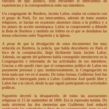
vínculos de tipo jurídico, eran frecuentes el intercambio de
experiencias y la correspondencia entre sus miembros.
Un congregante de Burdeos, Jacinto Lafon, estaba en contacto con
el grupo de París. En sus intercambios, además de tratar asuntos
religiosos, se hacían en ocasiones alusiones claras a la política y a
los planes de acción monárquica. Lafon se comprometió a difundir
la Bula de Burdeos y también un folleto en el que se detallaban las
tensas relaciones entre Napoleón y la Iglesia.
A pesar de que la divulgación de estos documentos fue muy
reducida en Burdeos, la policía, que había descubierto en París el
foco de la conspiración, llegó fácilmente hasta Jacinto Lafon.
Además, un agente del gobierno había conseguido introducirse en la
Congregación e informaba de las actividades de sus miembros.
Gracias a ello quedó claro que el compromiso político de Lafon era
puramente personal y que, institucionalmente, la Congregación no
tenía nada que ver en el asunto. De todas formas, Guíllermo José fue
detenido e interrogado junto a Lafon. Guillenno José quedó libre y
Lafon fue a la cárcel, desde la que siguió participando en actividades
políticas.
Napoleón decretó la desaparición. de todas las asociaciones
religiosas el 15 de septiembre de 1809. Era la represalia temida. De
nada sirvieron las dos memorias que Guillermo José redactó
explicando las actividades y fines de su congregación, pues se vio