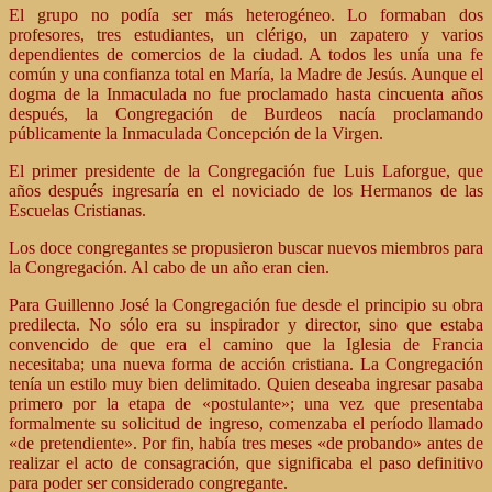
El grupo no podía ser más heterogéneo. Lo formaban dos
profesores, tres estudiantes, un clérigo, un zapatero y varios
dependientes de comercios de la ciudad. A todos les unía una fe
común y una confianza total en María, la Madre de Jesús. Aunque el
dogma de la Inmaculada no fue proclamado hasta cincuenta años
después, la Congregación de Burdeos nacía proclamando
públicamente la Inmaculada Concepción de la Virgen.
El primer presidente de la Congregación fue Luis Laforgue, que
años después ingresaría en el noviciado de los Hermanos de las
Escuelas Cristianas.
Los doce congregantes se propusieron buscar nuevos miembros para
la Congregación. Al cabo de un año eran cien.
Para Guillenno José la Congregación fue desde el principio su obra
predilecta. No sólo era su inspirador y director, sino que estaba
convencido de que era el camino que la Iglesia de Francia
necesitaba; una nueva forma de acción cristiana. La Congregación
tenía un estilo muy bien delimitado. Quien deseaba ingresar pasaba
primero por la etapa de «postulante»; una vez que presentaba
formalmente su solicitud de ingreso, comenzaba el período llamado
«de pretendiente». Por fin, había tres meses «de probando» antes de
realizar el acto de consagración, que significaba el paso definitivo
para poder ser considerado congregante.