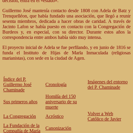
decisión, entra en el «estado».
Guillermo José mantenía contacto desde 1808 con Adela de Batz y
Trenquelléon, que había fundado una asociación, que llegó a reunir
sesenta miembros, dedicada a hacer obras de caridad. A través de
Jacinto Lafon se había puesto en contacto con la Congregación de
Burdeos y, en especial, con su director. Durante estos años la
correspondencia entre ambos había sido muy intensa.
El proyecto inicial de Adela se fue perfilando, y en junio de 1816 se
funda el Instituto de Hijas de Marla Inmaculada (religiosas
marianistas), con sede en la ciudad de Agen.
Índice del P.
Imágenes del entorno
Guillermo José
Cronología
del P. Chaminade
Chaminade
Homilía del 150
Sus primeros años
aniversario de su
muerte
Volver a Web
La Congregación
Acróstico
Católico de Javier
La Fundación de la
Canonización
Compañía de María