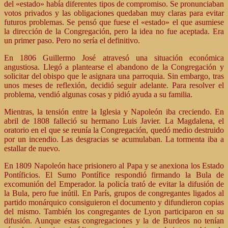
del «estado» había diferentes tipos de compromiso. Se pronunciaban
votos privados y las obligaciones quedaban muy claras para evitar
futuros problemas. Se pensó que fuese el «estado» el que asumiese
la dirección de la Congregación, pero la idea no fue aceptada. Era
un primer paso. Pero no sería el definitivo.
En 1806 Guillermo José atravesó una situación económica
angustiosa. Llegó a plantearse el abandono de la Congregación y
solicitar del obispo que le asignara una parroquia. Sin embargo, tras
unos meses de reflexión, decidió seguir adelante. Para resolver el
problema, vendió algunas cosas y pidió ayuda a su familia.
Mientras, la tensión entre la Iglesia y Napoleón iba creciendo. En
abril de 1808 falleció su hermano Luis Javier. La Magdalena, el
oratorio en el que se reunía la Congregación, quedó medio destruido
por un incendio. Las desgracias se acumulaban. La tormenta iba a
estallar de nuevo.
En 1809 Napoleón hace prisionero al Papa y se anexiona los Estado
Pontíficios. El Sumo Pontífice respondió firmando la Bula de
excomunión del Emperador. la policía trató de evitar la difusión de
la Bula, pero fue inútil. En París, grupos de congregantes ligados al
partido monárquico consiguieron el documento y difundieron copias
del mismo. También los congregantes de Lyon participaron en su
difusión. Aunque estas congregaciones y la de Burdeos no tenían