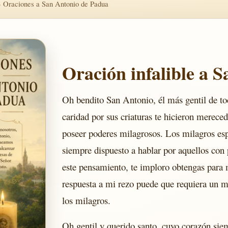
›
Oraciones a San Antonio de Padua
Oración infalible a 
Oh bendito San Antonio, él más gentil de to
caridad por sus criaturas te hicieron mereced
poseer poderes milagrosos. Los milagros esp
siempre dispuesto a hablar por aquellos co
este pensamiento, te imploro obtengas para
respuesta a mi rezo puede que requiera un mi
los milagros.
Oh gentil y querido santo, cuyo corazón si