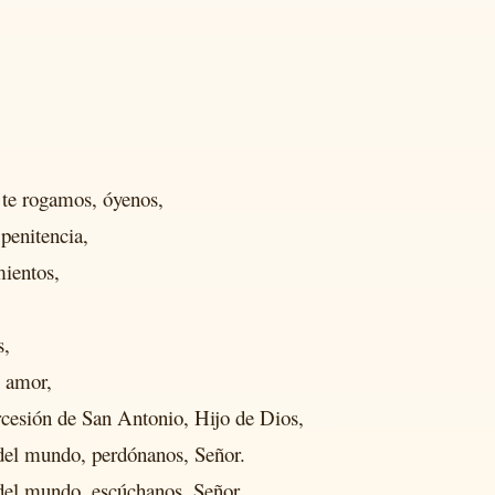
, te rogamos, óyenos,
penitencia,
mientos,
s,
u amor,
rcesión de San Antonio, Hijo de Dios,
del mundo, perdónanos, Señor.
 del mundo, escúchanos, Señor