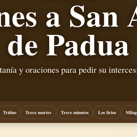
nes a San 
de Padua
tanía y oraciones para pedir su interces
Triduo
Trece martes
Trece minutos
Los lirios
Milag