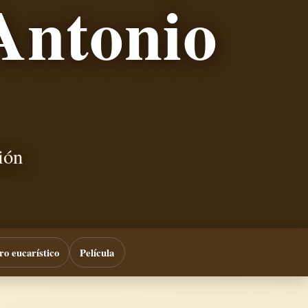
Antonio
ión
ro eucarístico
Película