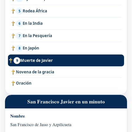
Rodea África
5
En la India
6
En la Pesquería
7
En Japón
8
Muerte de Javier
9
Novena de la gracia
Oración
San Francisco Javier en un minuto
Nombre
San Francisco de Jasso y Azpilicueta