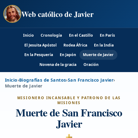
Web católico de Javier
Inicio
Cronología
En el Castillo
En París
El Jesuita Apóstol
Rodea África
En la India
En la Pesquería
En Japón
Muerte de Javier
Novena de la gracia
Oración
Inicio
›
Biografías de Santos
›
San Francisco Javier
›
Muerte de Javier
MISIONERO INCANSABLE Y PATRONO DE LAS
MISIONES
Muerte de San Francisco
Javier