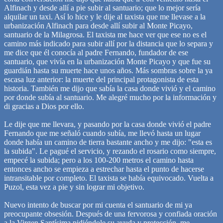
Alfinach y desde allí a pie subir al santuario; que lo mejor sería
alquilar un taxi. Así lo hice y le dije al taxista que me llevase a la
urbanización Alfinach para desde allí subir al Monte Picayo,
santuario de la Milagrosa. El taxista me hace ver que ese no es el
camino más indicado para subir allí por la distancia que lo separa y
me dice que él conocía al padre Fernando, fundador de ese
santuario, que vivía en la urbanización Monte Picayo y que fue su
guardián hasta su muerte hace unos años. Más sombras sobre la ya
escasa luz anterior: la muerte del principal protagonista de esta
historia. También me dijo que sabía la casa donde vivió y el camino
por donde subía al santuario. Me alegré mucho por la información y
di gracias a Dios por ello.
Le dije que me llevara, y pasando por la casa donde vivió el padre
Fernando que me señaló cuando subía, me llevó hasta un lugar
donde había un camino de tierra bastante ancho y me dijo: "esta es
la subida". Le pagué el servicio, y rezando el rosario como siempre,
empecé la subida; pero a los 100-200 metros el camino hasta
entonces ancho se empieza a estrechar hasta el punto de hacerse
intransitable por completo. El taxista se había equivocado. Vuelta a
Puzol, esta vez a pie y sin lograr mi objetivo.
Nuevo intento de buscar por mi cuenta el santuario de mi ya
preocupante obsesión. Después de una fervorosa y confiada oración
a la Virgen Santísima pidiéndole su ayuda y protección, me