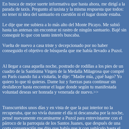
En busca de mejor suerte informativa que hasta ahora, me dirigí a la
parada de taxis. Pregunto al taxista y la misma respuesta que todos:
no tener ni idea del santuario en cuestión ni el lugar donde estaba.
Le dije que me subiera a lo más alto del Monte Picayo. Me subió
hasta las antenas sin encontrar ni rastro de ningún santuario. Bajé sin
conseguir lo que con tanto interés buscaba.
Vuelta de nuevo a casa triste y decepcionado por no haber
conseguido el objetivo de búsqueda que me había llevado a Puzol.
Al llegar a casa aquella noche, postrado de rodillas a los pies de un
cuadro de la Santísima Virgen de la Medalla Milagrosa que compré
en París cuando fui a visitarla, le dije: "Madre mía, ¿qué hago? Yo
quiero lo que tú quieras. Dame luz y fuerzas para continuar sin
desfallecer hasta encontrar el lugar donde según tu manifestada
voluntad deseas ser honrada y venerada de nuevo.>>
Transcurridos unos días y en vista de que la paz interior no la
recuperaba, que no vivía durante el día ni descansaba por la noche,
pensé nuevamente encaminarme a Puzol para entrevistarme con el
párroco de la parroquia de los Santos Juanes, que después de una
corta conversación me dijo que había que ir con vehículo hasta el