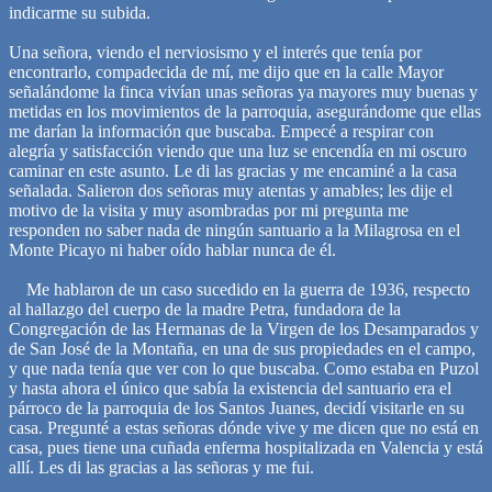
indicarme su subida.
Una señora, viendo el nerviosismo y el interés que tenía por
encontrarlo, compadecida de mí, me dijo que en la calle Mayor
señalándome la finca vivían unas señoras ya mayores muy buenas y
metidas en los movimientos de la parroquia, asegurándome que ellas
me darían la información que buscaba. Empecé a respirar con
alegría y satisfacción viendo que una luz se encendía en mi oscuro
caminar en este asunto. Le di las gracias y me encaminé a la casa
señalada. Salieron dos señoras muy atentas y amables; les dije el
motivo de la visita y muy asombradas por mi pregunta me
responden no saber nada de ningún santuario a la Milagrosa en el
Monte Picayo ni haber oído hablar nunca de él.
Me hablaron de un caso sucedido en la guerra de 1936, respecto
al hallazgo del cuerpo de la madre Petra, fundadora de la
Congregación de las Hermanas de la Virgen de los Desamparados y
de San José de la Montaña, en una de sus propiedades en el campo,
y que nada tenía que ver con lo que buscaba. Como estaba en Puzol
y hasta ahora el único que sabía la existencia del santuario era el
párroco de la parroquia de los Santos Juanes, decidí visitarle en su
casa. Pregunté a estas señoras dónde vive y me dicen que no está en
casa, pues tiene una cuñada enferma hospitalizada en Valencia y está
allí. Les di las gracias a las señoras y me fui.