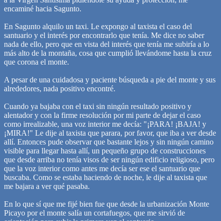
encaminé hacia Sagunto.
En Sagunto alquilo un taxi. Le expongo al taxista el caso del
santuario y el interés por encontrarlo que tenía. Me dice no saber
nada de ello, pero que en vista del interés que tenía me subiría a lo
más alto de la montaña, cosa que cumplió llevándome hasta la cruz
que corona el monte.
A pesar de una cuidadosa y paciente búsqueda a pie del monte y sus
alrededores, nada positivo encontré.
Cuando ya bajaba con el taxi sin ningún resultado positivo y
alentador y con la firme resolución por mi parte de dejar el caso
como irrealizable, una voz interior me decía: "¡PARA! ¡BAJA! y
¡MIRA!" Le dije al taxista que parara, por favor, que iba a ver desde
allí. Entonces pude observar que bastante lejos y sin ningún camino
visible para llegar hasta allí, un pequeño grupo de construcciones
que desde arriba no tenía visos de ser ningún edificio religioso, pero
que la voz interior como antes me decía ser ese el santuario que
buscaba. Como se estaba haciendo de noche, le dije al taxista que
me bajara a ver qué pasaba.
En lo que sí que me fijé bien fue que desde la urbanización Monte
Picayo por el monte salía un cortafuegos, que me sirvió de